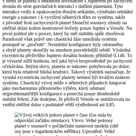
v němž se planeta o hmotnosti srovnatelné s Jupiterem po zachycení
dostala do série gravitačních interakcí s dalšími planetami. Tyto
interakce vedly k opakovaným těsným setkáním, výměnám orbitální
energie a nakonec i k vyvržení některých těles ze systému, takže
z původně šesti zachycených planet Sluneční soustavy zůstaly na
oběžné dráze kolem neutronové hvězdy pouze Jupiter a Venuše. Na
první pohled jde o proces, který by měl stabilitu spíše zhoršovat.
Paradoxně však právě tato chaotická fáze umožnila systému
postupně se „pročistit“. Nestabilní konfigurace byly odstraněny
a zbylé planety skončily na mnohem pravidelnější orbitě. Výsledná
excentricita přeživšího Jupiteru dosáhla hodnoty přibližně 0,146. To
je výrazně nižší hodnota, než jaká bývá bezprostředně po zachycení
očekávána. Jinými slovy, planeta se nakonec pohybovala po dráze,
která byla relativně blízká kružnici. Takový výsledek naznačuje, že
vysoká excentricita zachycené planety nemusí být trvalým znakem
systému. Chaotický vývoj může v některých případech fungovat
jako mechanismus přirozeného výběru, který odstraní
nejproblematičtější konfigurace a ponechá pouze dlouhodobě
stabilní řešení. Zde dodejme, že přeživší Venuše se stabilizovala na
vnitřní oběžné dráze s podstatně větší výstředností asi 0,85.