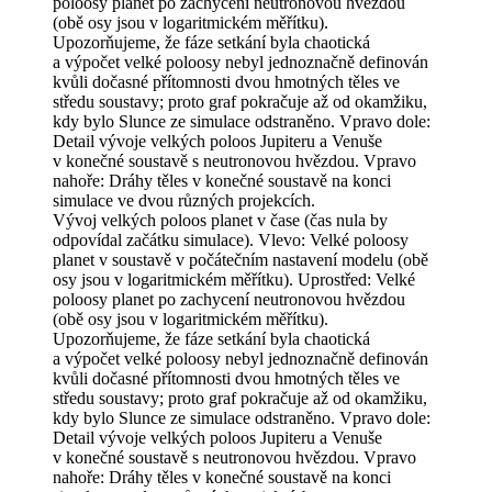
Vývoj velkých poloos planet v čase (čas nula by
odpovídal začátku simulace). Vlevo: Velké poloosy
planet v soustavě v počátečním nastavení modelu (obě
osy jsou v logaritmickém měřítku). Uprostřed: Velké
poloosy planet po zachycení neutronovou hvězdou
(obě osy jsou v logaritmickém měřítku).
Upozorňujeme, že fáze setkání byla chaotická
a výpočet velké poloosy nebyl jednoznačně definován
kvůli dočasné přítomnosti dvou hmotných těles ve
středu soustavy; proto graf pokračuje až od okamžiku,
kdy bylo Slunce ze simulace odstraněno. Vpravo dole:
Detail vývoje velkých poloos Jupiteru a Venuše
v konečné soustavě s neutronovou hvězdou. Vpravo
nahoře: Dráhy těles v konečné soustavě na konci