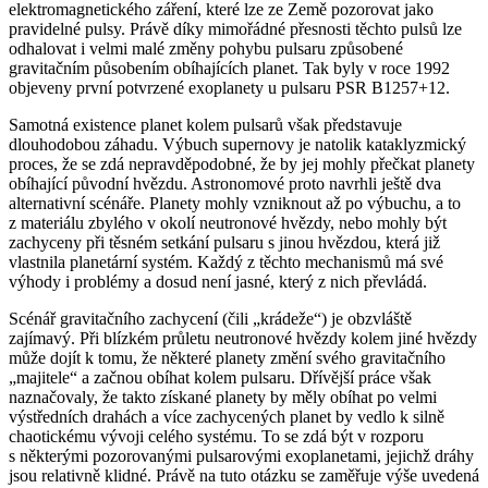
elektromagnetického záření, které lze ze Země pozorovat jako
pravidelné pulsy. Právě díky mimořádné přesnosti těchto pulsů lze
odhalovat i velmi malé změny pohybu pulsaru způsobené
gravitačním působením obíhajících planet. Tak byly v roce 1992
objeveny první potvrzené exoplanety u pulsaru PSR B1257+12.
Samotná existence planet kolem pulsarů však představuje
dlouhodobou záhadu. Výbuch supernovy je natolik kataklyzmický
proces, že se zdá nepravděpodobné, že by jej mohly přečkat planety
obíhající původní hvězdu. Astronomové proto navrhli ještě dva
alternativní scénáře. Planety mohly vzniknout až po výbuchu, a to
z materiálu zbylého v okolí neutronové hvězdy, nebo mohly být
zachyceny při těsném setkání pulsaru s jinou hvězdou, která již
vlastnila planetární systém. Každý z těchto mechanismů má své
výhody i problémy a dosud není jasné, který z nich převládá.
Scénář gravitačního zachycení (čili „krádeže“) je obzvláště
zajímavý. Při blízkém průletu neutronové hvězdy kolem jiné hvězdy
může dojít k tomu, že některé planety změní svého gravitačního
„majitele“ a začnou obíhat kolem pulsaru. Dřívější práce však
naznačovaly, že takto získané planety by měly obíhat po velmi
výstředních drahách a více zachycených planet by vedlo k silně
chaotickému vývoji celého systému. To se zdá být v rozporu
s některými pozorovanými pulsarovými exoplanetami, jejichž dráhy
jsou relativně klidné. Právě na tuto otázku se zaměřuje výše uvedená