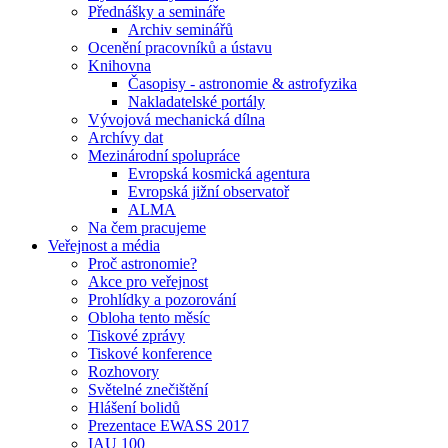
Přednášky a semináře
Archiv seminářů
Ocenění pracovníků a ústavu
Knihovna
Časopisy - astronomie & astrofyzika
Nakladatelské portály
Vývojová mechanická dílna
Archívy dat
Mezinárodní spolupráce
Evropská kosmická agentura
Evropská jižní observatoř
ALMA
Na čem pracujeme
Veřejnost a média
Proč astronomie?
Akce pro veřejnost
Prohlídky a pozorování
Obloha tento měsíc
Tiskové zprávy
Tiskové konference
Rozhovory
Světelné znečištění
Hlášení bolidů
Prezentace EWASS 2017
IAU 100