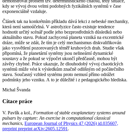
demonstrovat problém tzv. deterministického chaosu, tedy situace,
kdy se vývoj dvou velmi podobných fyzikálních systémů v čase
exponenciálně vzdaluje.
Článek tak na konkrétním příkladu dává lekci z nebeské mechaniky,
která není samoúčelná. V astrofyzice často existuje tendence
hodnotit určitý scénář podle jeho bezprostředních důsledků nebo
aktuálního stavu. Pokud zachycená planeta vzniká na excentrické
dráze, může se zdát, že tím je celý mechanismus diskvalifikován
jako vysvětlení pozorovaných téměř kruhových drah. Studie však
připomíná, že planetární systémy jsou nelineární dynamické
soustavy a že pokud se výpočet ukončí předčasně, mohou být
závěry chybné. Práce ukazuje, že dlouhodobý vývoj chaotických
systémů může vést k výsledkům značně odlišným od počátečního
stavu. Současný vzhled systému proto nemusí přímo odrážet
podmínky jeho vzniku. A to je důležité i z pedagogického hlediska.
Michal Švanda
Citace práce
V. Pavlík a kol.,
Formation of stable exoplanetary systems around
pulsars by capture: An exercise in computational classical
mechanics
,
European Journal of Physics 47 (2026) id.035607,
preprint preprint arXiv:2605.12591
.