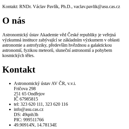
Kontakt: RNDr. Václav Pavlík, Ph.D., vaclav.pavlik@asu.cas.cz
O nás
Astronomický ústav Akademie věd České republiky je veřejná
výzkumná instituce zabývající se základním výzkumem v oblasti
astronomie a astrofyziky, především hvězdnou a galaktickou
astronomií, fyzikou meteorů, sluneční astronomií a pohybem
kosmických těles.
Kontakt
Astronomický ústav AV ČR, v.v.i.
Fričova 298
251 65 Ondřejov
IČ 67985815
tel: 323 620 111, 323 620 116
info@asu.cas.cz
DS: 49qnh3h
PIC: 999511766
49.90914N, 14.78134E