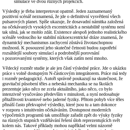
simulace ve dvou různých projekcích.
Výsledky je třeba interpretovat opatrně. Jeden zaznamenaný
pozitivní scénář neznamená, že jde o definitivní vysvětlení všech
pulsarových planet. Spíše ukazuje, že dosavadní námitka založená
na očekávaných vysokých excentricitách a nestabilitě systému není
tak silná, jak se mohlo zdát. Existence alespoň jednoho realistického
scénáře vedoucího ke stabilní nízkoexcentrické dráze znamená, že
dynamický mechanismus zachycení zůstává životaschopnou
možností. K posouzení jeho skutečné četnosti budou zapotřebí
rozsáhlejší soubory simulací a podrobnější porovnání
s pozorovanými systémy, kterých však zatím není mnoho.
Vědecký rozměr studie je ale jen částí výsledné práce. Jde o ukázku
práce s volně dostupným N-částicovým integrátorem. Práce má tedy
i rozměr pedagogický. Autoři správně poukazují na skutečnost, že
gravitační působení těles a nebeská mechanika se na školách
prezentuje jako něco ne zcela aktuálního, jako něco, co bylo
intenzivně vyučováno především v minulosti, a nyní nedosahuje
přitažlivosti kvantové nebo jaderné fyziky. Přitom pohyb více těles
přináší často překvapivé výsledky, které jsou tu a tam dokonce
v rozporu s intuitivním očekáváním. Dostupnost moderních
výpočetních programů tak umožňuje zařadit zpět do výuky fyziky
na různých stupních vzdělávání řešení úloh reprezentujících svět
kolem nás. Takové příklady mohou například velmi názorně