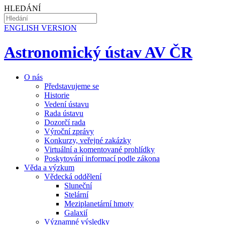
HLEDÁNÍ
EN
GLISH VERSION
Astronomický ústav AV ČR
O nás
Představujeme se
Historie
Vedení ústavu
Rada ústavu
Dozorčí rada
Výroční zprávy
Konkurzy, veřejné zakázky
Virtuální a komentované prohlídky
Poskytování informací podle zákona
Věda a výzkum
Vědecká oddělení
Sluneční
Stelární
Meziplanetární hmoty
Galaxií
Významné výsledky