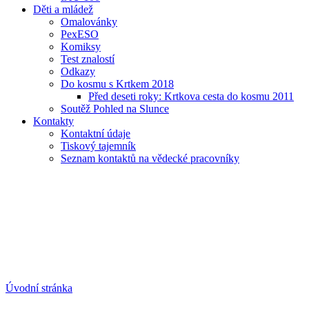
Děti a mládež
Omalovánky
PexESO
Komiksy
Test znalostí
Odkazy
Do kosmu s Krtkem 2018
Před deseti roky: Krtkova cesta do kosmu 2011
Soutěž Pohled na Slunce
Kontakty
Kontaktní údaje
Tiskový tajemník
Seznam kontaktů na vědecké pracovníky
Úvodní stránka