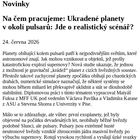
Novinky
Na čem pracujeme: Ukradené planety
v okolí pulsarů: Jde o realistický scénář?
24. června 2026
Planety obíhající kolem pulsarů patří k nejpodivnějším světům, které
astronomové znají. Jak mohou vzniknout u objektů, jež prošly
katastrofickou explozí supernovy? Nová studie ukazuje, že jednou
z možností je gravitační „krádež“ planet z cizích hvězdných soustav.
Přestože takové zachycené planety zpočátku obíhají po chaotických
drahách, numerické simulace naznačují, že některé systémy se
mohou během miliard let překvapivě uklidnit a stát se dlouhodobě
stabilními. Diplomovou práci s tímto tématem vypracoval Matyáš
Fuksa z MFF UK pod vedením Václava Pavlíka a Vladimíra Karase
z ASU a Stevena Shorea z Univerzity v Pise.
Málo se to zdůrazňuje, ale vůbec první exoplanety, jež byly
objevené na počátku devadesátých let, neobíhaly běžné hvězdy
podobné Slunci, ale pulsary. Pulsary jsou extrémně husté
neutronové hvězdy vzniklé zhroucením jádra masivní hvězdy po
výbuchu supernovy. Rotují vysokou rychlostí a vysílají úzké svazky