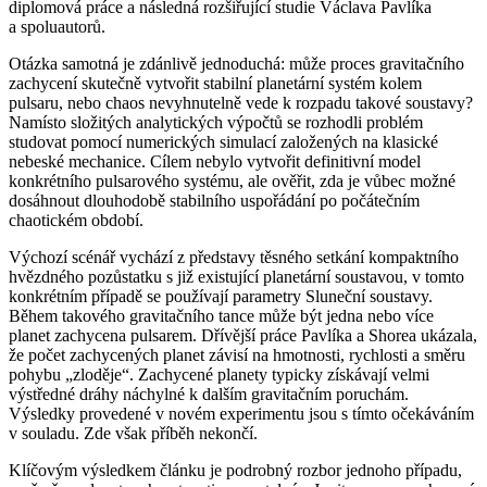
diplomová práce a následná rozšiřující studie Václava Pavlíka
a spoluautorů.
Otázka samotná je zdánlivě jednoduchá: může proces gravitačního
zachycení skutečně vytvořit stabilní planetární systém kolem
pulsaru, nebo chaos nevyhnutelně vede k rozpadu takové soustavy?
Namísto složitých analytických výpočtů se rozhodli problém
studovat pomocí numerických simulací založených na klasické
nebeské mechanice. Cílem nebylo vytvořit definitivní model
konkrétního pulsarového systému, ale ověřit, zda je vůbec možné
dosáhnout dlouhodobě stabilního uspořádání po počátečním
chaotickém období.
Výchozí scénář vychází z představy těsného setkání kompaktního
hvězdného pozůstatku s již existující planetární soustavou, v tomto
konkrétním případě se používají parametry Sluneční soustavy.
Během takového gravitačního tance může být jedna nebo více
planet zachycena pulsarem. Dřívější práce Pavlíka a Shorea ukázala,
že počet zachycených planet závisí na hmotnosti, rychlosti a směru
pohybu „zloděje“. Zachycené planety typicky získávají velmi
výstředné dráhy náchylné k dalším gravitačním poruchám.
Výsledky provedené v novém experimentu jsou s tímto očekáváním
v souladu. Zde však příběh nekončí.
Klíčovým výsledkem článku je podrobný rozbor jednoho případu,