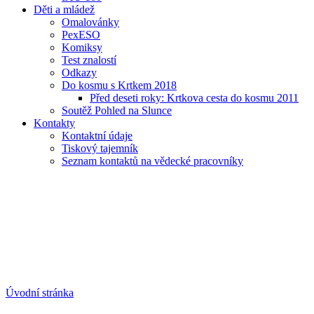
Děti a mládež
Omalovánky
PexESO
Komiksy
Test znalostí
Odkazy
Do kosmu s Krtkem 2018
Před deseti roky: Krtkova cesta do kosmu 2011
Soutěž Pohled na Slunce
Kontakty
Kontaktní údaje
Tiskový tajemník
Seznam kontaktů na vědecké pracovníky
Úvodní stránka