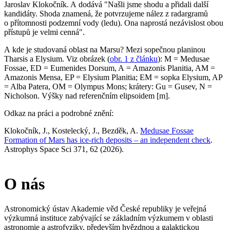
Jaroslav Klokočník. A dodává "Našli jsme shodu a přidali další
kandidáty. Shoda znamená, že potvrzujeme nález z radargramů
o přítomnosti podzemní vody (ledu). Ona naprostá nezávislost obou
přístupů je velmi cenná".
A
kde je studovaná oblast na Marsu? Mezi sopečnou planinou
Tharsis a Elysium. Viz obrázek (
obr. 1 z článku
)
: M = Medusae
Fossae, ED = Eumenides Dorsum, A = Amazonis Planitia, AM =
Amazonis Mensa, EP = Elysium Planitia; EM = sopka Elysium, AP
= Alba Patera, OM = Olympus Mons; krátery: Gu = Gusev, N =
Nicholson. Výšky nad referenčním elipsoidem [m].
Odkaz na práci a podrobné znění:
Klokočník, J., Kostelecký, J., Bezděk, A.
Medusae Fossae
Formation of Mars has ice-rich deposits – an independent check
.
Astrophys Space Sci 371, 62 (2026).
O nás
Astronomický ústav Akademie věd České republiky je veřejná
výzkumná instituce zabývající se základním výzkumem v oblasti
astronomie a astrofyziky, především hvězdnou a galaktickou