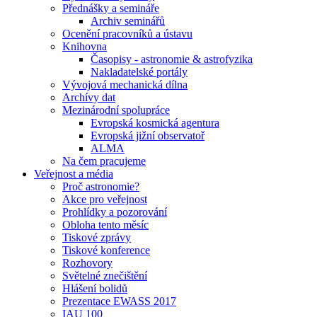
Přednášky a semináře
Archiv seminářů
Ocenění pracovníků a ústavu
Knihovna
Časopisy - astronomie & astrofyzika
Nakladatelské portály
Vývojová mechanická dílna
Archívy dat
Mezinárodní spolupráce
Evropská kosmická agentura
Evropská jižní observatoř
ALMA
Na čem pracujeme
Veřejnost a média
Proč astronomie?
Akce pro veřejnost
Prohlídky a pozorování
Obloha tento měsíc
Tiskové zprávy
Tiskové konference
Rozhovory
Světelné znečištění
Hlášení bolidů
Prezentace EWASS 2017
IAU 100