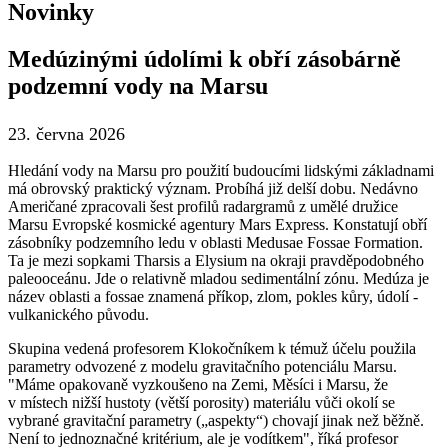
Novinky
Medúzinými údolími k obří zásobárně
podzemní vody na Marsu
23. června 2026
Hledání vody na Marsu pro použití budoucími lidskými základnami
má obrovský praktický význam. Probíhá již delší dobu. Nedávno
Američané zpracovali šest profilů radargramů z umělé družice
Marsu Evropské kosmické agentury Mars Express. Konstatují obří
zásobníky podzemního ledu v oblasti Medusae Fossae Formation.
Ta je mezi sopkami Tharsis a Elysium na okraji pravděpodobného
paleooceánu. Jde o relativně mladou sedimentální zónu. Medúza je
název oblasti a fossae znamená příkop, zlom, pokles kůry, údolí -
vulkanického původu.
Skupina vedená profesorem Klokočníkem k témuž účelu použila
parametry odvozené z modelu gravitačního potenciálu Marsu.
"Máme opakovaně vyzkoušeno na Zemi, Měsíci i Marsu, že
v místech nižší hustoty (větší porosity) materiálu vůči okolí se
vybrané gravitační parametry („aspekty“) chovají jinak než běžně.
Není to jednoznačné kritérium, ale je vodítkem", říká profesor