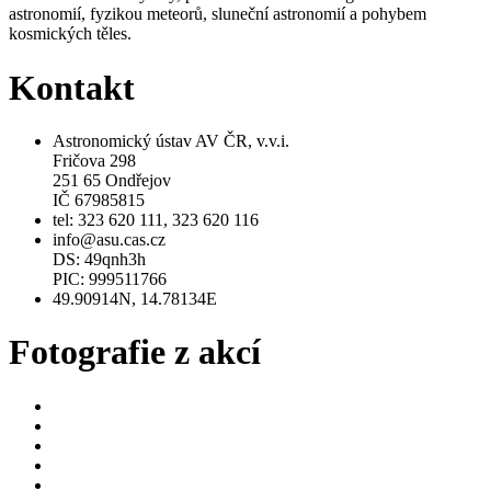
astronomií, fyzikou meteorů, sluneční astronomií a pohybem
kosmických těles.
Kontakt
Astronomický ústav AV ČR, v.v.i.
Fričova 298
251 65 Ondřejov
IČ 67985815
tel: 323 620 111, 323 620 116
info@asu.cas.cz
DS: 49qnh3h
PIC: 999511766
49.90914N, 14.78134E
Fotografie z akcí