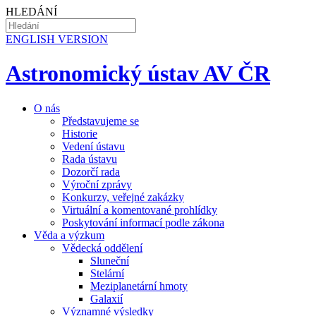
HLEDÁNÍ
EN
GLISH VERSION
Astronomický ústav AV ČR
O nás
Představujeme se
Historie
Vedení ústavu
Rada ústavu
Dozorčí rada
Výroční zprávy
Konkurzy, veřejné zakázky
Virtuální a komentované prohlídky
Poskytování informací podle zákona
Věda a výzkum
Vědecká oddělení
Sluneční
Stelární
Meziplanetární hmoty
Galaxií
Významné výsledky