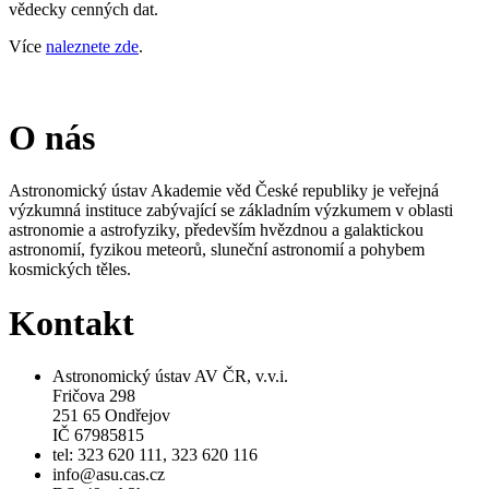
vědecky cenných dat.
Více
naleznete zde
.
O nás
Astronomický ústav Akademie věd České republiky je veřejná
výzkumná instituce zabývající se základním výzkumem v oblasti
astronomie a astrofyziky, především hvězdnou a galaktickou
astronomií, fyzikou meteorů, sluneční astronomií a pohybem
kosmických těles.
Kontakt
Astronomický ústav AV ČR, v.v.i.
Fričova 298
251 65 Ondřejov
IČ 67985815
tel: 323 620 111, 323 620 116
info@asu.cas.cz