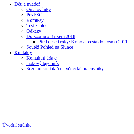
Děti a mládež
Omalovánky
PexESO
Komiksy
Test znalostí
Odkazy
Do kosmu s Krtkem 2018
Před deseti roky: Krtkova cesta do kosmu 2011
Soutěž Pohled na Slunce
Kontakty
Kontaktní údaje
Tiskový tajemník
Seznam kontaktů na vědecké pracovníky
Úvodní stránka