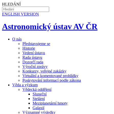
HLEDÁNÍ
EN
GLISH VERSION
Astronomický ústav AV ČR
O nás
Představujeme se
Historie
Vedení ústavu
Rada ústavu
Dozorčí rada
Výroční zprávy
Konkurzy, veřejné zakázky
Virtuální a komentované prohlídky
Poskytování informací podle zákona
Věda a výzkum
Vědecká oddělení
Sluneční
Stelární
Meziplanetární hmoty
Galaxií
Významné výsledky