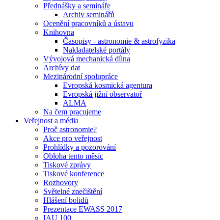
Přednášky a semináře
Archiv seminářů
Ocenění pracovníků a ústavu
Knihovna
Časopisy - astronomie & astrofyzika
Nakladatelské portály
Vývojová mechanická dílna
Archívy dat
Mezinárodní spolupráce
Evropská kosmická agentura
Evropská jižní observatoř
ALMA
Na čem pracujeme
Veřejnost a média
Proč astronomie?
Akce pro veřejnost
Prohlídky a pozorování
Obloha tento měsíc
Tiskové zprávy
Tiskové konference
Rozhovory
Světelné znečištění
Hlášení bolidů
Prezentace EWASS 2017
IAU 100