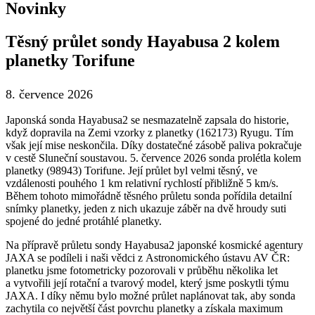
Novinky
Těsný průlet sondy Hayabusa 2 kolem
planetky Torifune
8. července 2026
Japonská sonda Hayabusa2 se nesmazatelně zapsala do historie,
když dopravila na Zemi vzorky z planetky (162173) Ryugu. Tím
však její mise neskončila. Díky dostatečné zásobě paliva pokračuje
v cestě Sluneční soustavou. 5. července 2026 sonda prolétla kolem
planetky (98943) Torifune. Její průlet byl velmi těsný, ve
vzdálenosti pouhého 1 km relativní rychlostí přibližně 5 km/s.
Během tohoto mimořádně těsného průletu sonda pořídila detailní
snímky planetky, jeden z nich ukazuje záběr na dvě hroudy suti
spojené do jedné protáhlé planetky.
Na přípravě průletu sondy Hayabusa2 japonské kosmické agentury
JAXA se podíleli i naši vědci z Astronomického ústavu AV ČR:
planetku jsme fotometricky pozorovali v průběhu několika let
a vytvořili její rotační a tvarový model, který jsme poskytli týmu
JAXA. I díky němu bylo možné průlet naplánovat tak, aby sonda
zachytila co největší část povrchu planetky a získala maximum