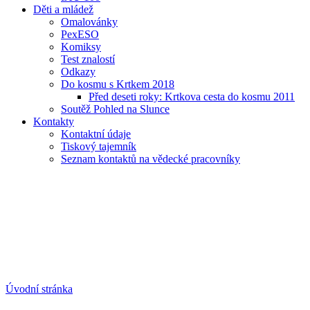
Děti a mládež
Omalovánky
PexESO
Komiksy
Test znalostí
Odkazy
Do kosmu s Krtkem 2018
Před deseti roky: Krtkova cesta do kosmu 2011
Soutěž Pohled na Slunce
Kontakty
Kontaktní údaje
Tiskový tajemník
Seznam kontaktů na vědecké pracovníky
Úvodní stránka