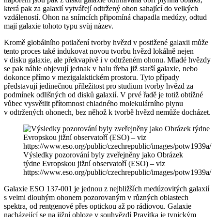
která pak za galaxií vytvářejí odtržený ohon sahající do velkých
vzdáleností. Ohon na snímcích připomíná chapadla medúzy, odtud
mají galaxie tohoto typu svůj název.
Kromě globálního potlačení tvorby hvězd v postižené galaxii může
tento proces také indukovat novou tvorbu hvězd lokálně nejen
v disku galaxie, ale překvapivě i v odtrženém ohonu. Mladé hvězdy
se pak náhle objevují jednak v halu třeba již starší galaxie, nebo
dokonce přímo v mezigalaktickém prostoru. Tyto případy
představují jedinečnou příležitost pro studium tvorby hvězd za
podmínek odlišných od disků galaxií. V prvé řadě je totiž obtížné
vůbec vysvětlit přítomnost chladného molekulárního plynu
v odtržených ohonech, bez něhož k tvorbě hvězd nemůže docházet.
Výsledky pozorování byly zveřejněny jako Obrázek
týdne Evropskou jižní observatoří (ESO) – viz
https://www.eso.org/public/czechrepublic/images/potw1939a/
Galaxie ESO 137-001 je jednou z nejbližších medúzovitých galaxií
s velmi dlouhým ohonem pozorovaným v různých oblastech
spektra, od rentgenové přes optickou až po rádiovou. Galaxie
nacházející se na jižní obloze v souhvězdí Pravítka je typickým