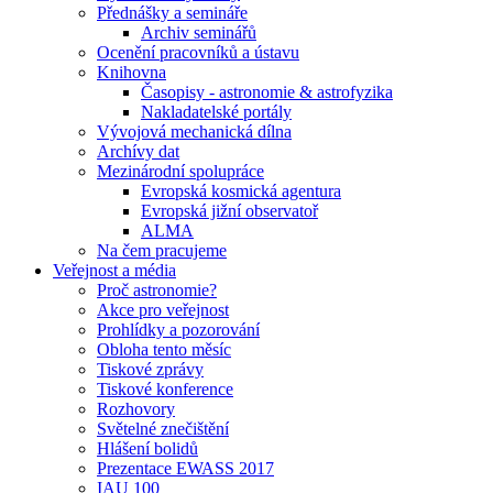
Přednášky a semináře
Archiv seminářů
Ocenění pracovníků a ústavu
Knihovna
Časopisy - astronomie & astrofyzika
Nakladatelské portály
Vývojová mechanická dílna
Archívy dat
Mezinárodní spolupráce
Evropská kosmická agentura
Evropská jižní observatoř
ALMA
Na čem pracujeme
Veřejnost a média
Proč astronomie?
Akce pro veřejnost
Prohlídky a pozorování
Obloha tento měsíc
Tiskové zprávy
Tiskové konference
Rozhovory
Světelné znečištění
Hlášení bolidů
Prezentace EWASS 2017
IAU 100