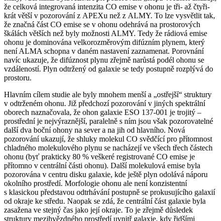
že celková integrovaná intenzita CO emise v ohonu je tři- až čtyři-
krát větší v pozorování z APEXu než z ALMY. To lze vysvětlit tak,
že značná část CO emise se v ohonu odehrává na prostorových
škálách větších než byly možnosti ALMY. Tedy že rádiová emise
ohonu je dominována velkorozměrovým difúzním plynem, který
není ALMA schopna v daném nastavení zaznamenat. Porovnání
navíc ukazuje, že difúznost plynu zřejmě narůstá podél ohonu se
vzdáleností. Plyn odtržený od galaxie se tedy postupně rozplývá do
prostoru.
Hlavním cílem studie ale byly mnohem menší a „ostřejší“ struktury
v odtrženém ohonu. Již předchozí pozorování v jiných spektrální
oborech naznačovala, že ohon galaxie ESO 137-001 je trojitý –
prostřední je nejvýraznější, paralelně s ním jsou však pozorovatelné
další dva boční ohony na sever a na jih od hlavního. Nová
pozorování ukazují, že shluky molekul CO svědčící pro přítomnost
chladného molekulového plynu se nacházejí ve všech třech částech
ohonu (byť prakticky 80 % veškeré registrované CO emise je
přítomno v centrální části ohonu). Další molekulová emise byla
pozorována v centru disku galaxie, kde ještě plyn odolává náporu
okolního prostředí. Morfologie ohonu ale není konzistentní
s klasickou představou odtrhávání postupně se prokusujícího galaxií
od okraje ke středu. Naopak se zdá, že centrální část galaxie byla
zasažena ve stejný čas jako její okraje. To je zřejmě důsledek
struktury mezihvězdného prostředí uvnitř galaxie, kdy řidšími