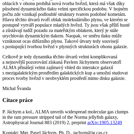
oblacích v ohonu probíhá nová tvorba hvězd, která má však díky
působení dynamického tlaku velmi specifickou podobu. V hojném
počtu zde vznikají podlouhlé struktury tvarem podobné kometám.
Hlavu těchto útvarů tvoří oblak molekulárního plynu, ve kterém se
postupně vytváří populace mladých hvězd. Ty jsou však příliš husté
a zůstávají tudíž pozadu za mateřským oblakem, který je stále
urychlován dynamickým tlakem. Naopak, ve směru tlaku může
vzniknout ocas difúzního plynu. Takové útvary tedy souvisejí
s postupující tvorbou hvězd v plynných strukturách ohonu galaxie.
Celkově je tedy dynamika těchto útvarů velmi komplikovaná
a nejnovější pozorování získaná Pavlem Jáchymem observatoří
ALMA přinášejí velmi zajímavý vhled do interakce galaxií
s mezigalaktickým prostředím galaktických kup a umožní studovat
proces tvorby hvězd v neobvyklém prostředí mimo disku galaxie.
Michal Švanda
Citace práce
P. Jáchym a kol., ALMA unveils widespread molecular gas clumps
in the ram pressure stripped tail of the Norma jellyfish galaxy,
Astrophysical Journal 883 (2019) 2, preprint
arXiv:1905.13249
Kontakt: Mgr. Pavel Jáchym, Ph. D., jachym@ig.cas.cz