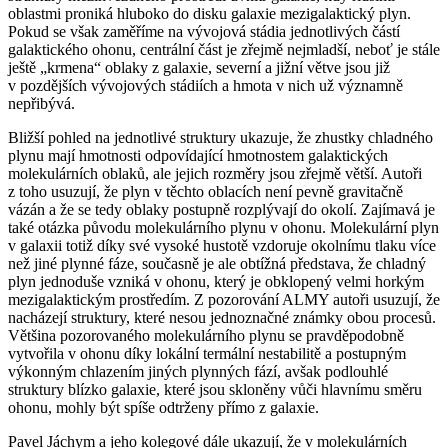
oblastmi proniká hluboko do disku galaxie mezigalaktický plyn.
Pokud se však zaměříme na vývojová stádia jednotlivých částí
galaktického ohonu, centrální část je zřejmě nejmladší, neboť je stále
ještě „krmena“ oblaky z galaxie, severní a jižní větve jsou již
v pozdějších vývojových stádiích a hmota v nich už významně
nepřibývá.
Bližší pohled na jednotlivé struktury ukazuje, že zhustky chladného
plynu mají hmotnosti odpovídající hmotnostem galaktických
molekulárních oblaků, ale jejich rozměry jsou zřejmě větší. Autoři
z toho usuzují, že plyn v těchto oblacích není pevně gravitačně
vázán a že se tedy oblaky postupně rozplývají do okolí. Zajímavá je
také otázka původu molekulárního plynu v ohonu. Molekulární plyn
v galaxii totiž díky své vysoké hustotě vzdoruje okolnímu tlaku více
než jiné plynné fáze, současně je ale obtížná představa, že chladný
plyn jednoduše vzniká v ohonu, který je obklopený velmi horkým
mezigalaktickým prostředím. Z pozorování ALMY autoři usuzují, že
nacházejí struktury, které nesou jednoznačné známky obou procesů.
Většina pozorovaného molekulárního plynu se pravděpodobně
vytvořila v ohonu díky lokální termální nestabilitě a postupným
výkonným chlazením jiných plynných fází, avšak podlouhlé
struktury blízko galaxie, které jsou skloněny vůči hlavnímu směru
ohonu, mohly být spíše odtrženy přímo z galaxie.
Pavel Jáchym a jeho kolegové dále ukazují, že v molekulárních