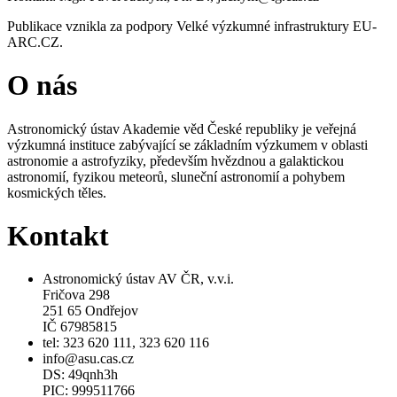
Publikace vznikla za podpory Velké výzkumné infrastruktury EU-
ARC.CZ.
O nás
Astronomický ústav Akademie věd České republiky je veřejná
výzkumná instituce zabývající se základním výzkumem v oblasti
astronomie a astrofyziky, především hvězdnou a galaktickou
astronomií, fyzikou meteorů, sluneční astronomií a pohybem
kosmických těles.
Kontakt
Astronomický ústav AV ČR, v.v.i.
Fričova 298
251 65 Ondřejov
IČ 67985815
tel: 323 620 111, 323 620 116
info@asu.cas.cz
DS: 49qnh3h
PIC: 999511766