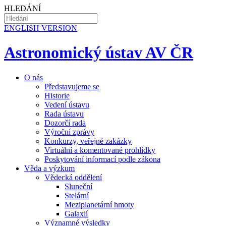
HLEDÁNÍ
EN
GLISH VERSION
Astronomický ústav AV ČR
O nás
Představujeme se
Historie
Vedení ústavu
Rada ústavu
Dozorčí rada
Výroční zprávy
Konkurzy, veřejné zakázky
Virtuální a komentované prohlídky
Poskytování informací podle zákona
Věda a výzkum
Vědecká oddělení
Sluneční
Stelární
Meziplanetární hmoty
Galaxií
Významné výsledky