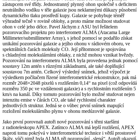
zástupcem své třídy. Jednostranný plynný ohon společně s deficitem
neutrálního vodíku v těle galaxie jsou neklamnými důkazy působení
dynamického tlaku prostředí kupy. Galaxie se pohybuje téměř
výhradně tečně v rovině oblohy, a proto máme možnost studovat
ohon v celé jeho délce. Pavel Jáchym z ASU byl řešitelem
pozorovacího projektu pro interferometr ALMA (Atacama Large
Millimeter/submillimeter Array), s jehož pomocí se podařilo získat
unikátní pozorování galaxie a jejího ohonu v rádiovém oboru, ve
spektrálních čarách molekuly CO. Její přítomnost je spojována
s chladnými molekulárními oblaky, z nichž mohou vznikat hvězdy.
Pozorování na interferometru ALMA byla provedena jednak pomocí
soustavy 12m antén s různými základnami, ale také doplňující
soustavou 7m antén. Celkový výsledný snímek, jehož výpočet je
výsledkem počítačem řízené interferometrické rekonstrukce, pak má
rozměr 2048×2048 pixelů s rozlišením 0,14“ na pixel (což odpovídá
rozměru 350 pc ve vzdálenosti galaxie) a s rychlostním rozlišením 5
km/s na kanál. Díky tomuto pozorování bylo možné studovat nejen
intenzitu emise v čárách CO, ale také rychlostní charakter
jednotlivých struktur. Jedná se o vůbec první snímek mapující
rozložení molekulárního plynu v ohonu medúzovité galaxie.
Jako první porovnali autoři nové pozorování s těmi staršími
z radioteleskopu APEX. Zatímco ALMA má lepší rozlišení, APEX
naproti tomu pokrývá v interferometrické technice i větší prostorové
škály, vůči nimž byla ALMA při pozorování „slepá“. Autoři ukazují,