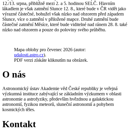
12./13. srpna, přibližně mezi 2. a 5. hodinou SELČ. Hlavním
lákadlem je však zatmění Slunce 12. 8., které bude v ČR vidět jako
výrazné částečné, bohužel však nízko nad obzorem před západem
Slunce, více o zatmění v přiložené mapce. Druhé zatmění bude
částečné zatmění Měsíce, které bude viditelné nad ránem 28. 8. také
nízko nad obzorem a pouze do poloviny svého průběhu.
Mapa oblohy pro čevenec 2026 (autor:
udalosti.astro.cz
).
PDF verzi získáte kliknutím na obrázek.
O nás
Astronomický ústav Akademie věd České republiky je veřejná
výzkumná instituce zabývající se základním výzkumem v oblasti
astronomie a astrofyziky, především hvězdnou a galaktickou
astronomií, fyzikou meteorů, sluneční astronomií a pohybem
kosmických těles.
Kontakt