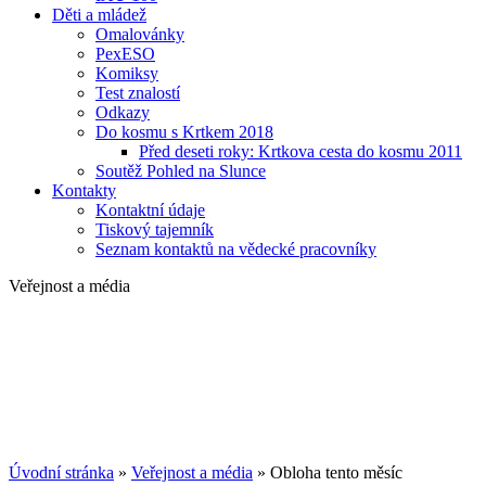
Děti a mládež
Omalovánky
PexESO
Komiksy
Test znalostí
Odkazy
Do kosmu s Krtkem 2018
Před deseti roky: Krtkova cesta do kosmu 2011
Soutěž Pohled na Slunce
Kontakty
Kontaktní údaje
Tiskový tajemník
Seznam kontaktů na vědecké pracovníky
Veřejnost a média
Úvodní stránka
»
Veřejnost a média
»
Obloha tento měsíc