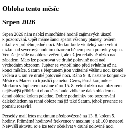
Obloha tento měsíc
Srpen 2026
Srpen 2026 nám nabízí mimořádně hodně zajímavých úkazů
k pozorování. Opět máme šanci spatřit všechny planety, ovšem
nikoliv v průběhu jedné noci. Merkur bude viditelný ráno velmi
nízko nad severovýchodním obzorem během první poloviny srpna.
Venuše je stále na obloze večerní, ale už jen relativně nízko nad
západem. Mars lze pozorovat ve druhé polovině noci nad
východním obzorem. Jupiter se vynoří ráno před svítáním až na
konci měsíce. Saturn s Neptunem jsou viditelné většinu noci kromě
večera a Uran ve druhé polovině noci. Ráno 9. 8. nastane konjunkce
Měsíce s Marsem a trpasličí planetou Ceres, těsná konjunkce
Merkuru s Jupiterem nastane ráno 15. 8. velmi nízko nad obzorem –
nejtěsnější přiblížení obou těles bude viditelné dalekohledem na
denní obloze kolem poledne. Dobré podmínky pro pozorování
dalekohledem na ranní obloze má již také Saturn, jehož prstenec se
pomalu rozevírá.
Perseidy mají letos maximum předpovězené na 13. 8. kolem 5.
hodiny. Průměrná hodinová frekvence v maximu je až 100 meteorů.
Nejvyšší aktivitu roje lze tedy očekávat v druhé polovině noci