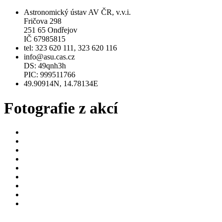
Astronomický ústav AV ČR, v.v.i.
Fričova 298
251 65 Ondřejov
IČ 67985815
tel: 323 620 111, 323 620 116
info@asu.cas.cz
DS: 49qnh3h
PIC: 999511766
49.90914N, 14.78134E
Fotografie z akcí