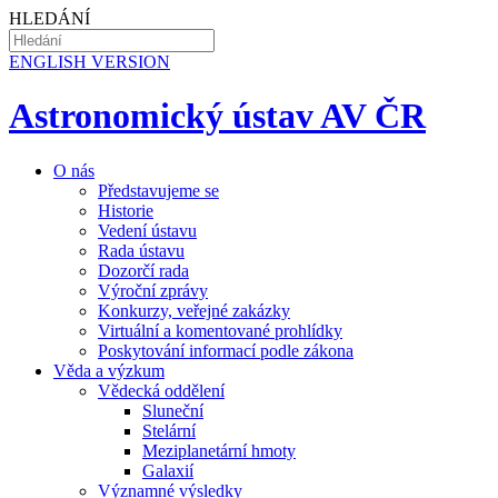
HLEDÁNÍ
EN
GLISH VERSION
Astronomický ústav AV ČR
O nás
Představujeme se
Historie
Vedení ústavu
Rada ústavu
Dozorčí rada
Výroční zprávy
Konkurzy, veřejné zakázky
Virtuální a komentované prohlídky
Poskytování informací podle zákona
Věda a výzkum
Vědecká oddělení
Sluneční
Stelární
Meziplanetární hmoty
Galaxií
Významné výsledky