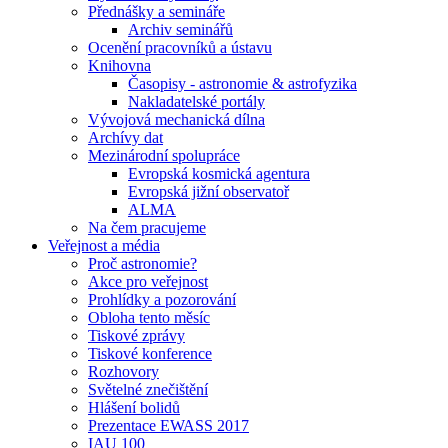
Přednášky a semináře
Archiv seminářů
Ocenění pracovníků a ústavu
Knihovna
Časopisy - astronomie & astrofyzika
Nakladatelské portály
Vývojová mechanická dílna
Archívy dat
Mezinárodní spolupráce
Evropská kosmická agentura
Evropská jižní observatoř
ALMA
Na čem pracujeme
Veřejnost a média
Proč astronomie?
Akce pro veřejnost
Prohlídky a pozorování
Obloha tento měsíc
Tiskové zprávy
Tiskové konference
Rozhovory
Světelné znečištění
Hlášení bolidů
Prezentace EWASS 2017
IAU 100