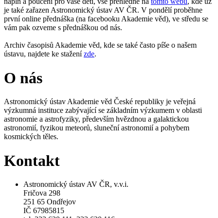
náplň a poučení pro vaše děti, vše přehledně na
tomto webu
, kde už
je také zařazen Astronomický ústav AV ČR. V pondělí proběhne
první online přednáška (na facebooku Akademie věd), ve středu se
vám pak ozveme s přednáškou od nás.
Archiv časopisů Akademie věd, kde se také často píše o našem
ústavu, najdete ke stažení
zde
.
O nás
Astronomický ústav Akademie věd České republiky je veřejná
výzkumná instituce zabývající se základním výzkumem v oblasti
astronomie a astrofyziky, především hvězdnou a galaktickou
astronomií, fyzikou meteorů, sluneční astronomií a pohybem
kosmických těles.
Kontakt
Astronomický ústav AV ČR, v.v.i.
Fričova 298
251 65 Ondřejov
IČ 67985815