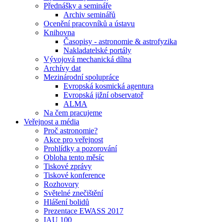
Přednášky a semináře
Archiv seminářů
Ocenění pracovníků a ústavu
Knihovna
Časopisy - astronomie & astrofyzika
Nakladatelské portály
Vývojová mechanická dílna
Archívy dat
Mezinárodní spolupráce
Evropská kosmická agentura
Evropská jižní observatoř
ALMA
Na čem pracujeme
Veřejnost a média
Proč astronomie?
Akce pro veřejnost
Prohlídky a pozorování
Obloha tento měsíc
Tiskové zprávy
Tiskové konference
Rozhovory
Světelné znečištění
Hlášení bolidů
Prezentace EWASS 2017
IAU 100