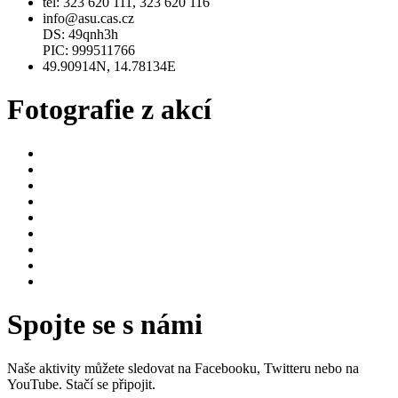
tel: 323 620 111, 323 620 116
info@asu.cas.cz
DS: 49qnh3h
PIC: 999511766
49.90914N, 14.78134E
Fotografie z akcí
Spojte se s námi
Naše aktivity můžete sledovat na Facebooku, Twitteru nebo na
YouTube. Stačí se připojit.