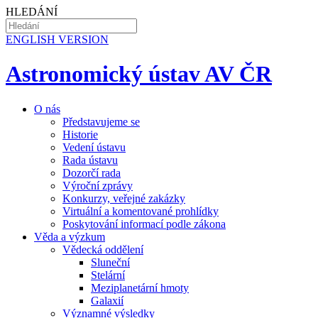
HLEDÁNÍ
EN
GLISH VERSION
Astronomický ústav AV ČR
O nás
Představujeme se
Historie
Vedení ústavu
Rada ústavu
Dozorčí rada
Výroční zprávy
Konkurzy, veřejné zakázky
Virtuální a komentované prohlídky
Poskytování informací podle zákona
Věda a výzkum
Vědecká oddělení
Sluneční
Stelární
Meziplanetární hmoty
Galaxií
Významné výsledky