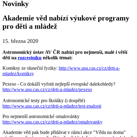
Novinky
Akademie věd nabízí výukové programy
pro děti a mládež
15. března 2020
Astronomický ústav AV ČR nabízí pro nejmenší, malé i větší
děti na
rozcestníku
několik témat:
Komiksy ze sluneční fyziky:
http://www.asu.cas.cz/cz/deti-a-
mladez/komiksy
Pexeso - Co dokáží vyfotit nejlepší evropské dalekohledy?
http://www.asu.cas.cz/cz/deti-a-mladez/pexeso
Astronomické testy pro školáky (i dospělé)
http://www.asu.cas.cz/cz/deti-a-mladez/test-znalosti
Pro nejmenší astronomické omalovánky
http://www.asu.cas.cz/cz/deti-a-mladez/omalovanky
Akademie věd pak bude přidávat v rámci akce "Věda na doma"