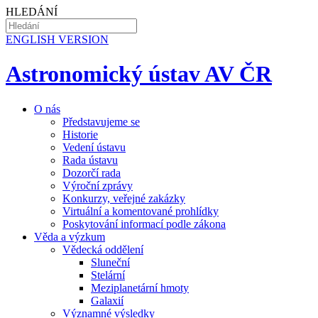
HLEDÁNÍ
EN
GLISH VERSION
Astronomický ústav AV ČR
O nás
Představujeme se
Historie
Vedení ústavu
Rada ústavu
Dozorčí rada
Výroční zprávy
Konkurzy, veřejné zakázky
Virtuální a komentované prohlídky
Poskytování informací podle zákona
Věda a výzkum
Vědecká oddělení
Sluneční
Stelární
Meziplanetární hmoty
Galaxií
Významné výsledky