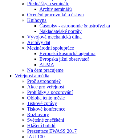
Přednášky a semináře
Archiv seminářů
Ocenění pracovníků a ústavu
Knihovna
Časopisy - astronomie & astrofyzika
Nakladatelské portály
Vývojová mechanická dílna
Archívy dat
Mezinárodní spolupráce
Evropská kosmická agentura
Evropská jižní observatoř
ALMA
Na čem pracujeme
Veřejnost a média
Proč astronomie?
Akce pro veřejnost
Prohlídky a pozorování
Obloha tento měsíc
Tiskové zprávy
Tiskové konference
Rozhovory
Světelné znečištění
Hlášení bolidů
Prezentace EWASS 2017
IAU 100