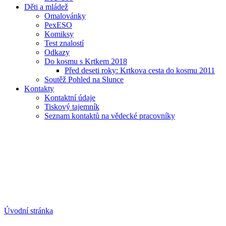
Děti a mládež
Omalovánky
PexESO
Komiksy
Test znalostí
Odkazy
Do kosmu s Krtkem 2018
Před deseti roky: Krtkova cesta do kosmu 2011
Soutěž Pohled na Slunce
Kontakty
Kontaktní údaje
Tiskový tajemník
Seznam kontaktů na vědecké pracovníky
Úvodní stránka