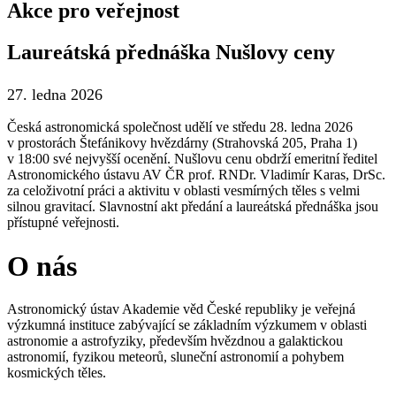
Akce pro veřejnost
Laureátská přednáška Nušlovy ceny
27. ledna 2026
Česká astronomická společnost udělí ve středu 28. ledna 2026
v prostorách Štefánikovy hvězdárny (Strahovská 205, Praha 1)
v 18:00 své nejvyšší ocenění. Nušlovu cenu obdrží emeritní ředitel
Astronomického ústavu AV ČR prof. RNDr. Vladimír Karas, DrSc.
za celoživotní práci a aktivitu v oblasti vesmírných těles s velmi
silnou gravitací. Slavnostní akt předání a laureátská přednáška jsou
přístupné veřejnosti.
O nás
Astronomický ústav Akademie věd České republiky je veřejná
výzkumná instituce zabývající se základním výzkumem v oblasti
astronomie a astrofyziky, především hvězdnou a galaktickou
astronomií, fyzikou meteorů, sluneční astronomií a pohybem
kosmických těles.