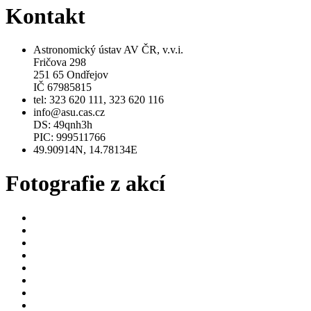
Kontakt
Astronomický ústav AV ČR, v.v.i.
Fričova 298
251 65 Ondřejov
IČ 67985815
tel: 323 620 111, 323 620 116
info@asu.cas.cz
DS: 49qnh3h
PIC: 999511766
49.90914N, 14.78134E
Fotografie z akcí