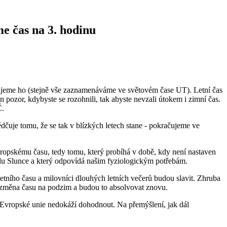
e čas na 3. hodinu
ebujeme ho (stejně vše zaznamenáváme ve světovém čase UT). Letní čas
en pozor, kdybyste se rozohnili, tak abyste nevzali útokem i zimní čas.
Č.
dčuje tomu, že se tak v blízkých letech stane - pokračujeme ve
doevropskému času, tedy tomu, který probíhá v době, kdy není nastaven
padu Slunce a který odpovídá našim fyziologickým potřebám.
letního času a milovníci dlouhých letních večerů budou slavit. Zhruba
dna změna času na podzim a budou to absolvovat znovu.
ě Evropské unie nedokáží dohodnout. Na přemýšlení, jak dál