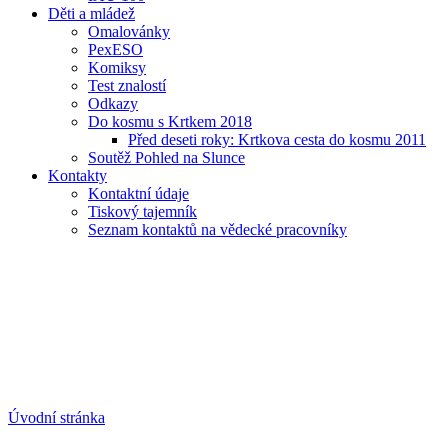
Děti a mládež
Omalovánky
PexESO
Komiksy
Test znalostí
Odkazy
Do kosmu s Krtkem 2018
Před deseti roky: Krtkova cesta do kosmu 2011
Soutěž Pohled na Slunce
Kontakty
Kontaktní údaje
Tiskový tajemník
Seznam kontaktů na vědecké pracovníky
Úvodní stránka