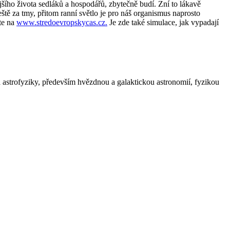
ějšího života sedláků a hospodářů, zbytečně budí. Zní to lákavě
eště za tmy, přitom ranní světlo je pro náš organismus naprosto
te na
www.stredoevropskycas.cz.
Je zde také simulace, jak vypadají
astrofyziky, především hvězdnou a galaktickou astronomií, fyzikou