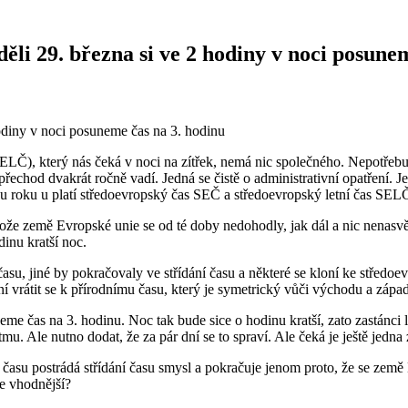
li 29. března si ve 2 hodiny v noci posunem
diny v noci posuneme čas na 3. hodinu
 (SELČ), který nás čeká v noci na zítřek, nemá nic společného. Nepotř
 přechod dvakrát ročně vadí. Jedná se čistě o administrativní opatření. J
ěhu roku u platí středoevropský čas SEČ a středoevropský letní čas SEL
ože země Evropské unie se od té doby nedohodly, jak dál a nic nenasvě
inu kratší noc.
u času, jiné by pokračovaly ve střídání času a některé se kloní ke stře
šení vrátit se k přírodnímu času, který je symetrický vůči východu a zá
eme čas na 3. hodinu. Noc tak bude sice o hodinu kratší, zato zastánci 
tmu. Ale nutno dodat, že za pár dní se to spraví. Ale čeká je ještě je
 času postrádá střídání času smysl a pokračuje jenom proto, že se zem
je vhodnější?