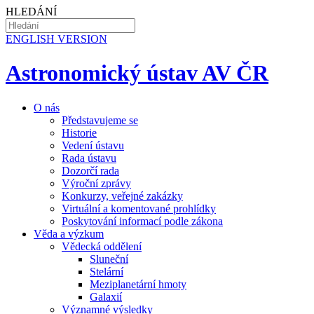
HLEDÁNÍ
EN
GLISH VERSION
Astronomický ústav AV ČR
O nás
Představujeme se
Historie
Vedení ústavu
Rada ústavu
Dozorčí rada
Výroční zprávy
Konkurzy, veřejné zakázky
Virtuální a komentované prohlídky
Poskytování informací podle zákona
Věda a výzkum
Vědecká oddělení
Sluneční
Stelární
Meziplanetární hmoty
Galaxií
Významné výsledky