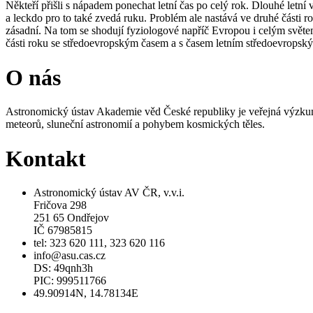
Někteří přišli s nápadem ponechat letní čas po celý rok. Dlouhé letní 
a leckdo pro to také zvedá ruku. Problém ale nastává ve druhé části ro
zásadní. Na tom se shodují fyziologové napříč Evropou i celým svět
části roku se středoevropským časem a s časem letním středoevropským
O nás
Astronomický ústav Akademie věd České republiky je veřejná výzkumn
meteorů, sluneční astronomií a pohybem kosmických těles.
Kontakt
Astronomický ústav AV ČR, v.v.i.
Fričova 298
251 65 Ondřejov
IČ 67985815
tel: 323 620 111, 323 620 116
info@asu.cas.cz
DS: 49qnh3h
PIC: 999511766
49.90914N, 14.78134E