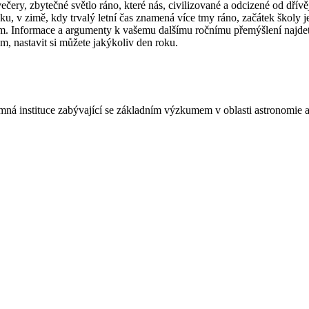
večery, zbytečné světlo ráno, které nás, civilizované a odcizené od dřív
ku, v zimě, kdy trvalý letní čas znamená více tmy ráno, začátek školy j
em. Informace a argumenty k vašemu dalšímu ročnímu přemýšlení najde
, nastavit si můžete jakýkoliv den roku.
á instituce zabývající se základním výzkumem v oblasti astronomie a 