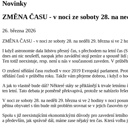
Novinky
ZMĚNA ČASU - v noci ze soboty 28. na nedě
26. března 2026
ZMĚNA ČASU - v noci ze soboty 28. na neděli 29. března si ve 2 ho
I když astronomie dala lidstvu přesný čas, s přechodem na letní čas
dnes ani nic neušetří, naopak jeho zavádění stojí peníze a spoustě lidí
Ten totiž neexistuje, resp. není u nás v současnosti zaveden. V průb
O zrušení střídání času rozhodl v roce 2019 Evropský parlament. Prot
střídání časů v průběhu roku. Takže vám přejeme dobrou, i když o hod
A jak to vlastně bude dál? Některé státy se přiklánějí k trvale letním
ten letní. Tato debata je poměrně překvapivá, protože se nabízelo ře
V noci ze soboty 28. na neděli 29. března si ve 2 hodiny v noci posun
pětina obyvatel s tím bude mít problém srovnat se v jejich časovém ry
Spolu s již neexistujícími ekonomickými důvody pro zavedení letního
a především, jak správně dál, máme zase nějaký ten čas. Která volba 