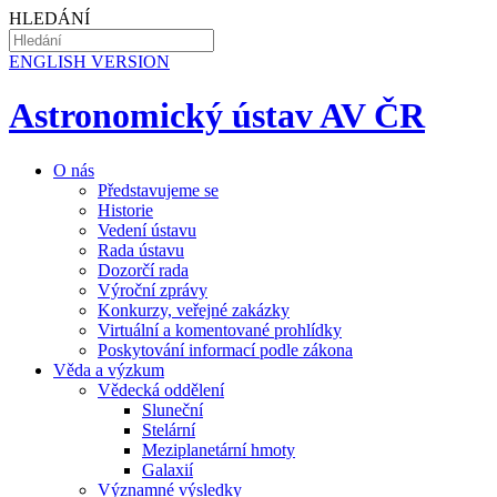
HLEDÁNÍ
EN
GLISH VERSION
Astronomický ústav AV ČR
O nás
Představujeme se
Historie
Vedení ústavu
Rada ústavu
Dozorčí rada
Výroční zprávy
Konkurzy, veřejné zakázky
Virtuální a komentované prohlídky
Poskytování informací podle zákona
Věda a výzkum
Vědecká oddělení
Sluneční
Stelární
Meziplanetární hmoty
Galaxií
Významné výsledky