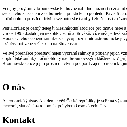
Veřejný program v broumovské knihovně nabídne možnost seznámit s
světelného znečištění z odborného i praktického pohledu. Pavel Such
noční oblohu prostřednictvím své autorské tvorby i zkušeností z různý
Petr Horálek je český delegát Mezinárodní asociace pro tmavé nebe 
v roce 1995 dostalo jen několik Čechů a Slováků, více než padesátkrá
Horálek. Jeho oceněné snímky zachycují rozmanité astronomické jevy 
i záběry pořízené v Česku a na Slovensku.
Ve své přednášce představí nejen vybrané snímky a příběhy jejich vz
doplní také snímky noční oblohy nad broumovským klášterem. V případ
Broumovsko chce jejím prostřednictvím podpořit zájem o noční krajin
O nás
Astronomický ústav Akademie věd České republiky je veřejná výzkumn
meteorů, sluneční astronomií a pohybem kosmických těles.
Kontakt