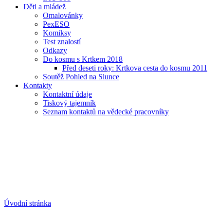
Děti a mládež
Omalovánky
PexESO
Komiksy
Test znalostí
Odkazy
Do kosmu s Krtkem 2018
Před deseti roky: Krtkova cesta do kosmu 2011
Soutěž Pohled na Slunce
Kontakty
Kontaktní údaje
Tiskový tajemník
Seznam kontaktů na vědecké pracovníky
Úvodní stránka