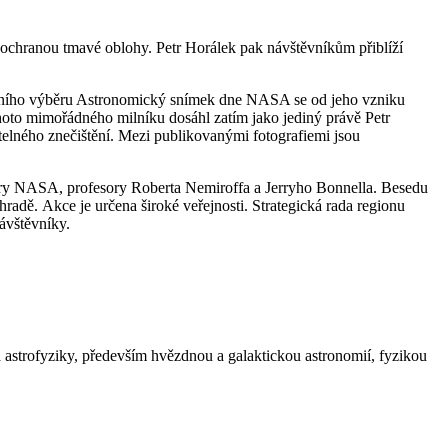
a ochranou tmavé oblohy. Petr Horálek pak návštěvníkům přiblíží
stižního výběru Astronomický snímek dne NASA se od jeho vzniku
ohoto mimořádného milníku dosáhl zatím jako jediný právě Petr
telného znečištění. Mezi publikovanými fotografiemi jsou
itory NASA, profesory Roberta Nemiroffa a Jerryho Bonnella. Besedu
adě. Akce je určena široké veřejnosti. Strategická rada regionu
ávštěvníky.
astrofyziky, především hvězdnou a galaktickou astronomií, fyzikou