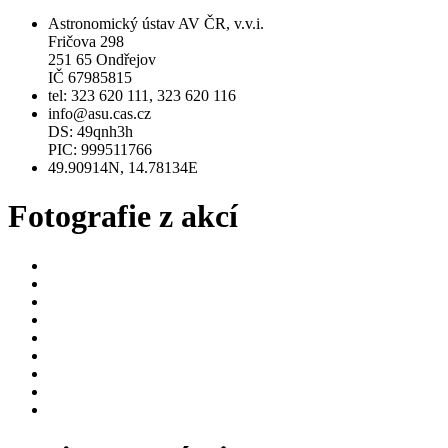
Astronomický ústav AV ČR, v.v.i.
Fričova 298
251 65 Ondřejov
IČ 67985815
tel: 323 620 111, 323 620 116
info@asu.cas.cz
DS: 49qnh3h
PIC: 999511766
49.90914N, 14.78134E
Fotografie z akcí