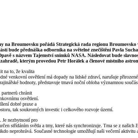
ohy na Broumovsku pořádá Strategická rada regionu Broumovsko v
ástí bude přednáška odborníka na světelné znečištění Pavla Suc
 Opavě s názvem Tajemství snímků NASA. Následovat bude slavnos
í zahradě, kterým provedou Petr Horálek a členové místního astr
t na to, že kvalita
né venkovní osvětlení má dopady na lidské zdraví, narušuje přirozené 
jinářské hodnoty, představuje tmavá noční obloha významnou součást mí
partnerů chránit
enkovnímu osvětlení.
lení dobré praxe a
rostoru, tak soukromých investic i celkového rozvoje území.
 Je nezbytností pro
rčen střídáním světla a tmy, které nás synchronizuje. Tma se z našich ži
nikdo neprohrává. Současné technologie umožňují naši večerní aktivitu