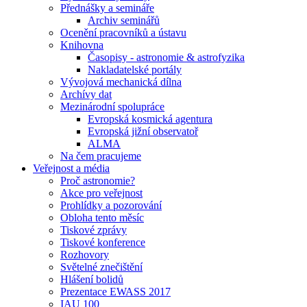
Přednášky a semináře
Archiv seminářů
Ocenění pracovníků a ústavu
Knihovna
Časopisy - astronomie & astrofyzika
Nakladatelské portály
Vývojová mechanická dílna
Archívy dat
Mezinárodní spolupráce
Evropská kosmická agentura
Evropská jižní observatoř
ALMA
Na čem pracujeme
Veřejnost a média
Proč astronomie?
Akce pro veřejnost
Prohlídky a pozorování
Obloha tento měsíc
Tiskové zprávy
Tiskové konference
Rozhovory
Světelné znečištění
Hlášení bolidů
Prezentace EWASS 2017
IAU 100