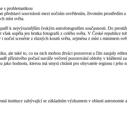
e s problematikou
an představí souvislosti mezi nočním osvětlením, životním prostředím 
ch míst světa.
a patří k nejvýraznějším českým astrofotografům současnosti. Do pre
t však uspěla jen hrstka fotografů z celého světa. V České republice t
i noční scenérie z různých koutů světa, zejména z míst s minimem svě
niku, ale také to, co na nich mohou diváci pozorovat a čím zaujaly ed
ě příznivého počasí naváže večerní pozorování oblohy v klášterní zahr
u jako hodnotu, kterou má smysl chránit pro obyvatele regionu i jeho n
á instituce zabývající se základním výzkumem v oblasti astronomie a 