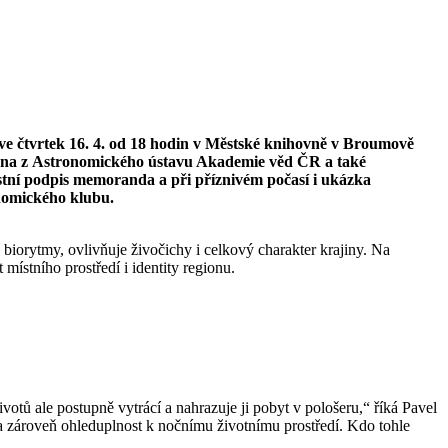
e čtvrtek 16. 4. od 18 hodin v Městské knihovně v Broumově
hana z Astronomického ústavu Akademie věd ČR a také
tní podpis memoranda a při příznivém počasí i ukázka
onomického klubu.
biorytmy, ovlivňuje živočichy i celkový charakter krajiny. Na
stního prostředí i identity regionu.
votů ale postupně vytrácí a nahrazuje ji pobyt v pološeru,“ říká Pavel
 a zároveň ohleduplnost k nočnímu životnímu prostředí. Kdo tohle