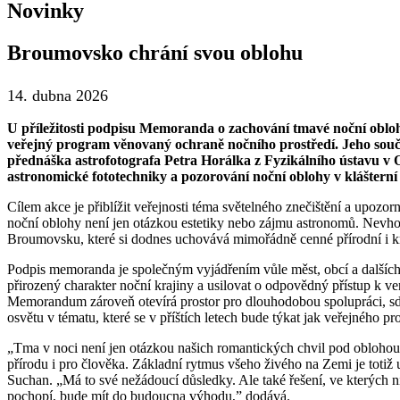
Novinky
Broumovsko chrání svou oblohu
14. dubna 2026
U příležitosti podpisu Memoranda o zachování tmavé noční obl
veřejný program věnovaný ochraně nočního prostředí. Jeho souč
přednáška astrofotografa Petra Horálka z Fyzikálního ústavu v
astronomické fototechniky a pozorování noční oblohy v kláštern
Cílem akce je přiblížit veřejnosti téma světelného znečištění a upozorni
noční oblohy není jen otázkou estetiky nebo zájmu astronomů. Nevhod
Broumovsku, které si dodnes uchovává mimořádně cenné přírodní i kra
Podpis memoranda je společným vyjádřením vůle měst, obcí a dalších 
přirozený charakter noční krajiny a usilovat o odpovědný přístup k v
Memorandum zároveň otevírá prostor pro dlouhodobou spolupráci, sdí
osvětu v tématu, které se v příštích letech bude týkat jak veřejného p
„Tma v noci není jen otázkou našich romantických chvil pod oblohou.
přírodu i pro člověka. Základní rytmus všeho živého na Zemi je totiž u
Suchan. „Má to své nežádoucí důsledky. Ale také řešení, ve kterých 
pochopí, bude mít do budoucna výhodu,” dodává.