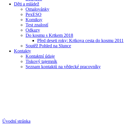
Děti a mládež
Omalovánky
PexESO
Komiksy
Test znalostí
Odkazy
Do kosmu s Krtkem 2018
Před deseti roky: Krtkova cesta do kosmu 2011
Soutěž Pohled na Slunce
Kontakty
Kontaktní údaje
Tiskový tajemník
Seznam kontaktů na vědecké pracovníky
Úvodní stránka