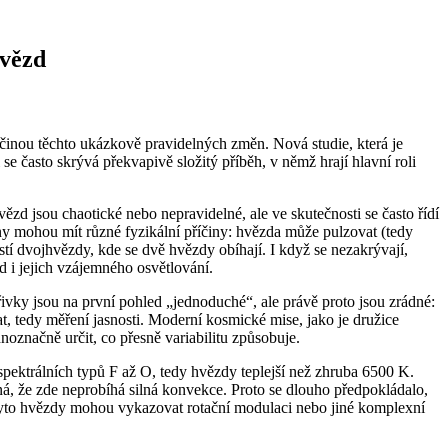
hvězd
činou těchto ukázkově pravidelných změn. Nová studie, která je
asto skrývá překvapivě složitý příběh, v němž hrají hlavní roli
ězd jsou chaotické nebo nepravidelné, ale ve skutečnosti se často řídí
ny mohou mít různé fyzikální příčiny: hvězda může pulzovat (tedy
tí dvojhvězdy, kde se dvě hvězdy obíhají. I když se nezakrývají,
 i jejich vzájemného osvětlování.
ivky jsou na první pohled „jednoduché“, ale právě proto jsou zrádné:
, tedy měření jasnosti. Moderní kosmické mise, jako je družice
noznačně určit, co přesně variabilitu způsobuje.
pektrálních typů F až O, tedy hvězdy teplejší než zhruba 6500 K.
ná, že zde neprobíhá silná konvekce. Proto se dlouho předpokládalo,
tyto hvězdy mohou vykazovat rotační modulaci nebo jiné komplexní