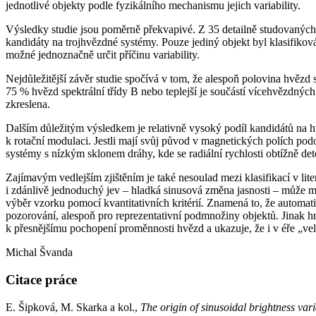
jednotlivé objekty podle fyzikálního mechanismu jejich variability.
Výsledky studie jsou poměrně překvapivé. Z 35 detailně studovanýc
kandidáty na trojhvězdné systémy. Pouze jediný objekt byl klasifikov
možné jednoznačně určit příčinu variability.
Nejdůležitější závěr studie spočívá v tom, že alespoň polovina hvězd 
75 % hvězd spektrální třídy B nebo teplejší je součástí vícehvězdnýc
zkreslena.
Dalším důležitým výsledkem je relativně vysoký podíl kandidátů na
k rotační modulaci. Jestli mají svůj původ v magnetických polích podo
systémy s nízkým sklonem dráhy, kde se radiální rychlosti obtížně det
Zajímavým vedlejším zjištěním je také nesoulad mezi klasifikací v lit
i zdánlivě jednoduchý jev – hladká sinusová změna jasnosti – může m
výběr vzorku pomocí kvantitativních kritérií. Znamená to, že automatic
pozorování, alespoň pro reprezentativní podmnožiny objektů. Jinak hr
k přesnějšímu pochopení proměnnosti hvězd a ukazuje, že i v éře „velk
Michal Švanda
Citace práce
E. Šipková, M. Skarka a kol.,
The origin of sinusoidal brightness vari