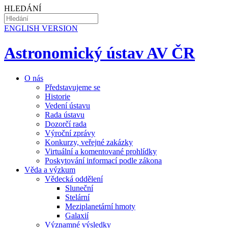
HLEDÁNÍ
EN
GLISH VERSION
Astronomický ústav AV ČR
O nás
Představujeme se
Historie
Vedení ústavu
Rada ústavu
Dozorčí rada
Výroční zprávy
Konkurzy, veřejné zakázky
Virtuální a komentované prohlídky
Poskytování informací podle zákona
Věda a výzkum
Vědecká oddělení
Sluneční
Stelární
Meziplanetární hmoty
Galaxií
Významné výsledky