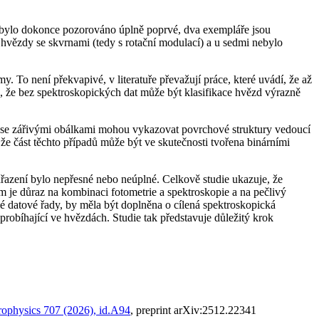
 bylo dokonce pozorováno úplně poprvé, dva exempláře jsou
 hvězdy se skvrnami (tedy s rotační modulací) a u sedmi nebylo
. To není překvapivé, v literatuře převažují práce, které uvádí, že až
e, že bez spektroskopických dat může být klasifikace hvězd výrazně
y se zářivými obálkami mohou vykazovat povrchové struktury vedoucí
 že část těchto případů může být ve skutečnosti tvořena binárními
zařazení bylo nepřesné nebo neúplné. Celkově studie ukazuje, že
 je důraz na kombinaci fotometrie a spektroskopie a na pečlivý
hlé datové řady, by měla být doplněna o cílená spektroskopická
probíhající ve hvězdách. Studie tak představuje důležitý krok
ophysics 707 (2026), id.A94
, preprint arXiv:2512.22341