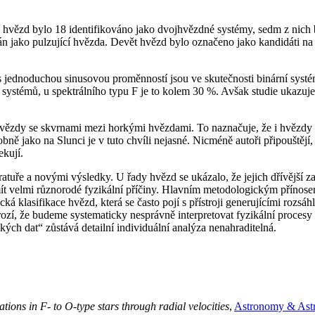
h hvězd bylo 18 identifikováno jako dvojhvězdné systémy, sedm z nich
án jako pulzující hvězda. Devět hvězd bylo označeno jako kandidáti na
s jednoduchou sinusovou proměnností jsou ve skutečnosti binární systémy
h systémů, u spektrálního typu F je to kolem 30 %. Avšak studie ukazuj
 hvězdy se skvrnami mezi horkými hvězdami. To naznačuje, že i hvězd
bně jako na Slunci je v tuto chvíli nejasné. Nicméně autoři připouštějí,
ekují.
eratuře a novými výsledky. U řady hvězd se ukázalo, že jejich dřívější 
ít velmi různorodé fyzikální příčiny. Hlavním metodologickým přínosem
ká klasifikace hvězd, která se často pojí s přístroji generujícími rozsá
ozí, že budeme systematicky nesprávně interpretovat fyzikální procesy 
ých dat“ zůstává detailní individuální analýza nenahraditelná.
ations in F- to O-type stars through radial velocities
,
Astronomy & Astr