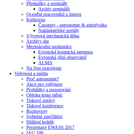
Přednášky a semináře
Archiv seminářů
Ocenění pracovníků a ústavu
Knihovna
Časopisy - astronomie & astrofyzika
Nakladatelské portály
Vývojová mechanická dílna
Archívy dat
Mezinárodní spolupráce
Evropská kosmická agentura
Evropská jižní observatoř
ALMA
Na čem pracujeme
Veřejnost a média
Proč astronomie?
Akce pro veřejnost
Prohlídky a pozorování
Obloha tento měsíc
Tiskové zprávy
Tiskové konference
Rozhovory
Světelné znečištění
Hlášení bolidů
Prezentace EWASS 2017
IAU 100