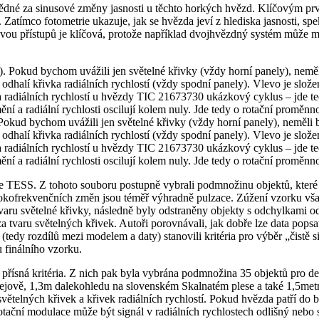
ovědné za sinusové změny jasnosti u těchto horkých hvězd. Klíčovým pr
. Zatímco fotometrie ukazuje, jak se hvězda jeví z hlediska jasnosti, 
u přístupů je klíčová, protože například dvojhvězdný systém může mít
kud bychom uvážili jen světelné křivky (vždy horní panely), neměli b
 odhalí křivka radiálních rychlostí (vždy spodní panely). Vlevo je s
a radiálních rychlostí u hvězdy TIC 21673730 ukázkový cyklus – jde te
a radiální rychlosti oscilují kolem nuly. Jde tedy o rotační proměnno
e TESS. Z tohoto souboru postupně vybrali podmnožinu objektů, které 
kofrekvenčních změn jsou téměř výhradně pulzace. Zúžení vzorku však
 tvaru světelné křivky, následně byly odstraněny objekty s odchylkami 
a tvaru světelných křivek. Autoři porovnávali, jak dobře lze data pops
tedy rozdílů mezi modelem a daty) stanovili kritéria pro výběr „čistě 
u finálního vzorku.
 přísná kritéria. Z nich pak byla vybrána podmnožina 35 objektů pro de
ově, 1,3m dalekohledu na slovenském Skalnatém plese a také 1,5metr
telných křivek a křivek radiálních rychlostí. Pokud hvězda patří do bi
tační modulace může být signál v radiálních rychlostech odlišný nebo 