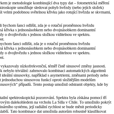
vkem je metodologie kombinující dva typy dat – fotometrická měření
spektroskopie umožňuje sledovat pohyb hvězdy (nebo jejích složek)
 velmi podobnou světelnou křivku jako rotující hvězda se skvrnami,
ychom šanci odlišit, zda je o rotační proměnnou hvězdu
ložená křivka s jednonásobkem nebo dvojnásobkem dominantní
dy o dvojhvězdu s jednou složkou viditelnou ve spektru.
st.
vykazovaly nízkofrekvenční, téměř čistě sinusové změny jasnosti.
 nebylo triviální: zahrnovalo kombinaci automatických algoritmů
od ideální sinusovky, například s asymetriemi, změnami periody nebo
at jednoduchou sinusovou funkcí oproti složitějším modelům
sinusových“ případů. Tento postup umožnil odstranit objekty, kde by
tailní spektroskopická pozorování. Spektra byla získána pomocí tří
ovým dalekohledem na vrcholu La Silla v Chile. To umožnilo pokrýt
nárního systému, její radiální rychlost se bude měnit periodicky
slabší. Tato kombinace dat umožnila autorům robustně klasifikovat