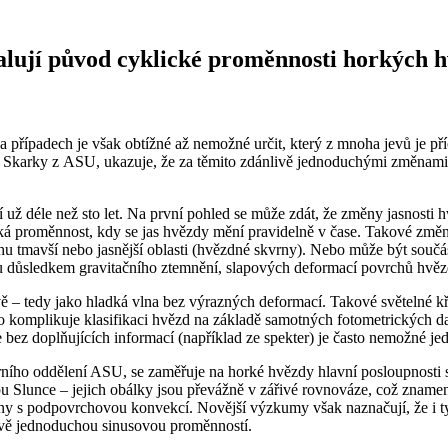
alují původ cyklické proměnnosti horkých 
řípadech je však obtížné až nemožné určit, který z mnoha jevů je pří
rky z ASU, ukazuje, že za těmito zdánlivě jednoduchými změnami se č
ž déle než sto let. Na první pohled se může zdát, že změny jasnosti hv
cká proměnnost, kdy se jas hvězdy mění pravidelně v čase. Takové změ
hu tmavší nebo jasnější oblasti (hvězdné skvrny). Nebo může být součás
u důsledkem gravitačního ztemnění, slapových deformací povrchů hvězd
ě – tedy jako hladká vlna bez výrazných deformací. Takové světelné kř
komplikuje klasifikaci hvězd na základě samotných fotometrických dat
bez doplňujících informací (například ze spekter) je často nemožné jed
árního oddělení ASU, se zaměřuje na horké hvězdy hlavní posloupnosti s
ypu Slunce – jejich obálky jsou převážně v zářivé rovnováze, což zname
ány s podpovrchovou konvekcí. Novější výzkumy však naznačují, že i 
ánlivě jednoduchou sinusovou proměnností.