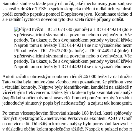
Samotná studie si klade jasný cíl: určit, jaké mechanismy jsou zodp
jasnosti z družice TESS a spektroskopická měření radiálních rychlostí
podél zorného paprsku pomocí Dopplerova jevu. Kombinace těchto dvo
ale radiální rychlosti dovedou tyto dva zcela různé případy odlišit.
Případ hvězd TIC 21673730 (nahoře) a TIC 61449214 (dole). Po
s přetrvávajícími skvrnami na povrchu nebo o dvojhvězdu. Vše
periody. Ta ukazuje, že s dvojnásobkem periody vykreslí křivk
Naproti tomu u hvězdy TIC 61449214 se nic význačného nezmění 
Autoři začali s obrovským souborem téměř 46 000 hvězd z dat družic
Tato volba byla motivována všeobecným poznatkem, že příčinou vyso
i vizuální kontroly. Nejprve byly identifikováni kandidáti na základě
vícečetnými frekvencemi. Důležitým krokem byla kvantitativní analýz
(například součtem dvou sinusovek). Pomocí poměru rozptylů reziduí (
jednoduchý sinusový popis byl nedostatečný, a zajistit tak homogenit
Po tomto vícestupňovém filtrování zůstalo 108 hvězd, které splňovaly
různých spektrografů: 2metrového Perkova dalekohledu ASU v Ondřej
co nejvíce cílů. Důležitým krokem analýzy bylo porovnání fázových svě
v důsledku oběhu kolem společného těžiště. Naopak u pulzací nebo ro