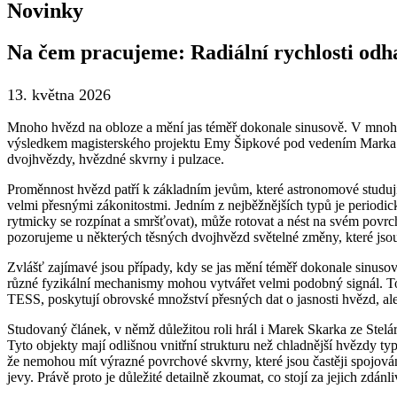
Novinky
Na čem pracujeme: Radiální rychlosti odh
13. května 2026
Mnoho hvězd na obloze a mění jas téměř dokonale sinusově. V mnoha p
výsledkem magisterského projektu Emy Šipkové pod vedením Marka Ska
dvojhvězdy, hvězdné skvrny i pulzace.
Proměnnost hvězd patří k základním jevům, které astronomové studují u
velmi přesnými zákonitostmi. Jedním z nejběžnějších typů je periodi
rytmicky se rozpínat a smršťovat), může rotovat a nést na svém povrc
pozorujeme u některých těsných dvojhvězd světelné změny, které jso
Zvlášť zajímavé jsou případy, kdy se jas mění téměř dokonale sinusov
různé fyzikální mechanismy mohou vytvářet velmi podobný signál. To 
TESS, poskytují obrovské množství přesných dat o jasnosti hvězd, ale 
Studovaný článek, v němž důležitou roli hrál i Marek Skarka ze Stel
Tyto objekty mají odlišnou vnitřní strukturu než chladnější hvězdy t
že nemohou mít výrazné povrchové skvrny, které jsou častěji spojov
jevy. Právě proto je důležité detailně zkoumat, co stojí za jejich zd