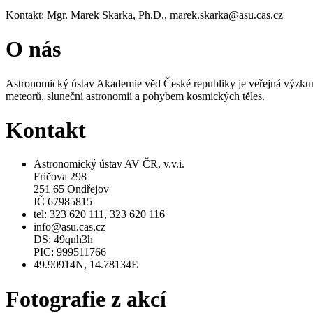
Kontakt: Mgr. Marek Skarka, Ph.D., marek.skarka@asu.cas.cz
O nás
Astronomický ústav Akademie věd České republiky je veřejná výzkumn
meteorů, sluneční astronomií a pohybem kosmických těles.
Kontakt
Astronomický ústav AV ČR, v.v.i.
Fričova 298
251 65 Ondřejov
IČ 67985815
tel: 323 620 111, 323 620 116
info@asu.cas.cz
DS: 49qnh3h
PIC: 999511766
49.90914N, 14.78134E
Fotografie z akcí