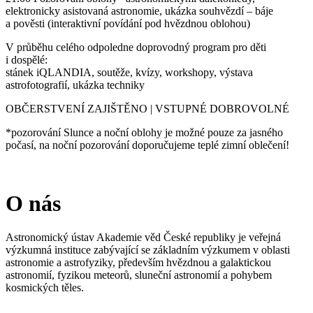
elektronicky asistovaná astronomie, ukázka souhvězdí – báje
a pověsti (interaktivní povídání pod hvězdnou oblohou)
V průběhu celého odpoledne doprovodný program pro děti
i dospělé:
stánek iQLANDIA, soutěže, kvízy, workshopy, výstava
astrofotografií, ukázka techniky
OBČERSTVENÍ ZAJIŠTĚNO | VSTUPNÉ DOBROVOLNÉ
*pozorování Slunce a noční oblohy je možné pouze za jasného
počasí, na noční pozorování doporučujeme teplé zimní oblečení!
O nás
Astronomický ústav Akademie věd České republiky je veřejná
výzkumná instituce zabývající se základním výzkumem v oblasti
astronomie a astrofyziky, především hvězdnou a galaktickou
astronomií, fyzikou meteorů, sluneční astronomií a pohybem
kosmických těles.