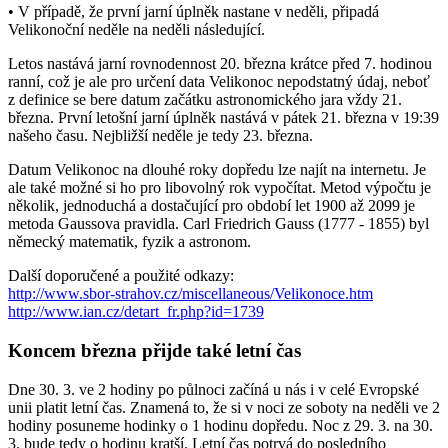
• V případě, že první jarní úplněk nastane v neděli, připadá
Velikonoční neděle na neděli následující.
Letos nastává jarní rovnodennost 20. března krátce před 7. hodinou
ranní, což je ale pro určení data Velikonoc nepodstatný údaj, neboť
z definice se bere datum začátku astronomického jara vždy 21.
března. První letošní jarní úplněk nastává v pátek 21. března v 19:39
našeho času. Nejbližší neděle je tedy 23. března.
Datum Velikonoc na dlouhé roky dopředu lze najít na internetu. Je
ale také možné si ho pro libovolný rok vypočítat. Metod výpočtu je
několik, jednoduchá a dostačující pro období let 1900 až 2099 je
metoda Gaussova pravidla. Carl Friedrich Gauss (1777 - 1855) byl
německý matematik, fyzik a astronom.
Další doporučené a použité odkazy:
http://www.sbor-strahov.cz/miscellaneous/Velikonoce.htm
http://www.ian.cz/detart_fr.php?id=1739
Koncem března přijde také letní čas
Dne 30. 3. ve 2 hodiny po půlnoci začíná u nás i v celé Evropské
unii platit letní čas. Znamená to, že si v noci ze soboty na neděli ve 2
hodiny posuneme hodinky o 1 hodinu dopředu. Noc z 29. 3. na 30.
3. bude tedy o hodinu kratší. Letní čas potrvá do posledního