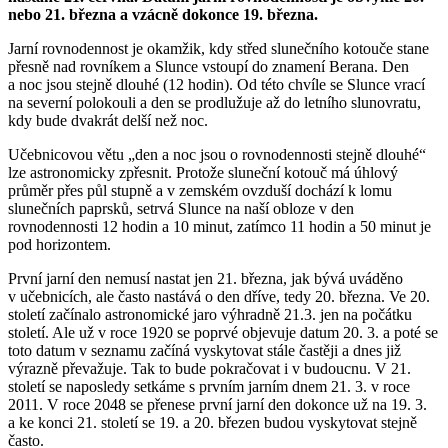
nebo 21. března a vzácně dokonce 19. března.
Jarní rovnodennost je okamžik, kdy střed slunečního kotouče stane
přesně nad rovníkem a Slunce vstoupí do znamení Berana. Den
a noc jsou stejně dlouhé (12 hodin). Od této chvíle se Slunce vrací
na severní polokouli a den se prodlužuje až do letního slunovratu,
kdy bude dvakrát delší než noc.
Učebnicovou větu „den a noc jsou o rovnodennosti stejně dlouhé“
lze astronomicky zpřesnit. Protože sluneční kotouč má úhlový
průměr přes půl stupně a v zemském ovzduší dochází k lomu
slunečních paprsků, setrvá Slunce na naší obloze v den
rovnodennosti 12 hodin a 10 minut, zatímco 11 hodin a 50 minut je
pod horizontem.
První jarní den nemusí nastat jen 21. března, jak bývá uváděno
v učebnicích, ale často nastává o den dříve, tedy 20. března. Ve 20.
století začínalo astronomické jaro výhradně 21.3. jen na počátku
století. Ale už v roce 1920 se poprvé objevuje datum 20. 3. a poté se
toto datum v seznamu začíná vyskytovat stále častěji a dnes již
výrazně převažuje. Tak to bude pokračovat i v budoucnu. V 21.
století se naposledy setkáme s prvním jarním dnem 21. 3. v roce
2011. V roce 2048 se přenese první jarní den dokonce už na 19. 3.
a ke konci 21. století se 19. a 20. březen budou vyskytovat stejně
často.