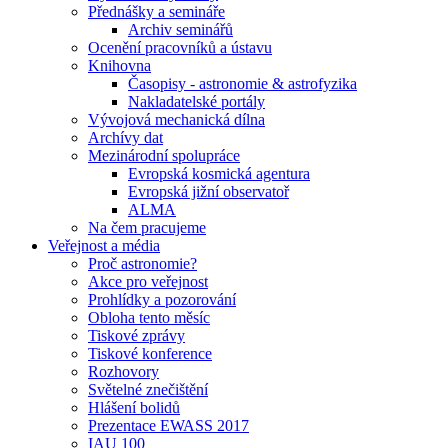
Přednášky a semináře
Archiv seminářů
Ocenění pracovníků a ústavu
Knihovna
Časopisy - astronomie & astrofyzika
Nakladatelské portály
Vývojová mechanická dílna
Archívy dat
Mezinárodní spolupráce
Evropská kosmická agentura
Evropská jižní observatoř
ALMA
Na čem pracujeme
Veřejnost a média
Proč astronomie?
Akce pro veřejnost
Prohlídky a pozorování
Obloha tento měsíc
Tiskové zprávy
Tiskové konference
Rozhovory
Světelné znečištění
Hlášení bolidů
Prezentace EWASS 2017
IAU 100