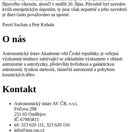
říjnového víkendu, skončí v neděli 26. října. Původně byl zaveden
kvůli energetickým úsporám, ty jsou však nepatrné a jeho zavedení
je dnes často považováno za sporné.
Pavel Suchan a Petr Kubala
O nás
Astronomický ústav Akademie věd České republiky je veřejná
výzkumná instituce zabývající se základním výzkumem v oblasti
astronomie a astrofyziky, především hvězdnou a galaktickou
astronomií, fyzikou meteorů, sluneční astronomií a pohybem
kosmických těles.
Kontakt
Astronomický ústav AV ČR, v.v.i.
Fričova 298
251 65 Ondřejov
IČ 67985815
tel: 323 620 111, 323 620 116
info@asu.cas.cz