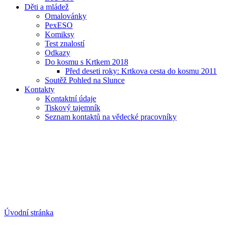
Děti a mládež
Omalovánky
PexESO
Komiksy
Test znalostí
Odkazy
Do kosmu s Krtkem 2018
Před deseti roky: Krtkova cesta do kosmu 2011
Soutěž Pohled na Slunce
Kontakty
Kontaktní údaje
Tiskový tajemník
Seznam kontaktů na vědecké pracovníky
Úvodní stránka