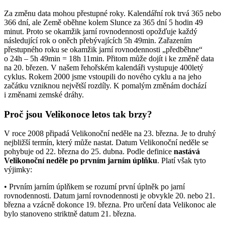
Za změnu data mohou přestupné roky. Kalendářní rok trvá 365 nebo
366 dní, ale Země oběhne kolem Slunce za 365 dní 5 hodin 49
minut. Proto se okamžik jarní rovnodennosti opožďuje každý
následující rok o oněch přebývajících 5h 49min. Zařazením
přestupného roku se okamžik jarní rovnodennosti „předběhne“
o 24h – 5h 49min = 18h 11min. Přitom může dojít i ke změně data
na 20. březen. V našem řehořském kalendáři vystupuje 400letý
cyklus. Rokem 2000 jsme vstoupili do nového cyklu a na jeho
začátku vzniknou největší rozdíly. K pomalým změnám dochází
i změnami zemské dráhy.
Proč jsou Velikonoce letos tak brzy?
V roce 2008 připadá Velikonoční neděle na 23. března. Je to druhý
nejbližší termín, který může nastat. Datum Velikonoční neděle se
pohybuje od 22. března do 25. dubna. Podle definice
nastává
Velikonoční neděle po prvním jarním úplňku
. Platí však tyto
výjimky:
• Prvním jarním úplňkem se rozumí první úplněk po jarní
rovnodennosti. Datum jarní rovnodennosti je obvykle 20. nebo 21.
března a vzácně dokonce 19. března. Pro určení data Velikonoc ale
bylo stanoveno striktně datum 21. března.