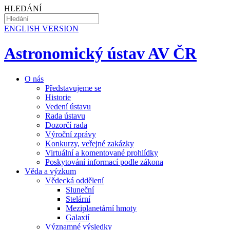
HLEDÁNÍ
EN
GLISH VERSION
Astronomický ústav AV ČR
O nás
Představujeme se
Historie
Vedení ústavu
Rada ústavu
Dozorčí rada
Výroční zprávy
Konkurzy, veřejné zakázky
Virtuální a komentované prohlídky
Poskytování informací podle zákona
Věda a výzkum
Vědecká oddělení
Sluneční
Stelární
Meziplanetární hmoty
Galaxií
Významné výsledky