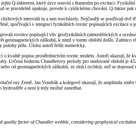
ejím Q-faktorem, který úzce souvisí s tlumením po excitaci. Fyzikální
ud se pravidelně opakuje, povede k cyklickému chování. Q-faktor pak ur
hybových intervalů tu a tam rozcházely. Nejčastěji se používají dvě t
é, spočívající v integraci fyzikálních rovnic popisujících excitace a j
ovali rovnice popisující vliv geofyzikálních (atmosférických a oceáns
evět geomagnetických záškubů, k nimž v tomto období došlo. Zatímco v
 polohy pólu. Úlohu autoři řešili numericky.
i o kvalitě popisu prostřednictvím rovnic modelu. Autoři ukazují, že kv
uby. Určená hodnota Chandlerovy periody pro studované období je 432
nebo od geomagnetických záškubů, ze ztrácí rychleji, než se doposud 
 rotační osy Země. Jan Vondrák a kolegové ukazují, že amplituda změ
 hydrosféře a není ji tedy možné zanedbat.
 quality factor of Chandler wobble, considering geophysical excitatio