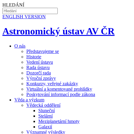
HLEDÁNÍ
EN
GLISH VERSION
Astronomický ústav AV ČR
O nás
Představujeme se
Historie
Vedení ústavu
Rada ústavu
Dozorčí rada
Výroční zprávy
Konkurzy, veřejné zakázky
Virtuální a komentované prohlídky
Poskytování informací podle zákona
Věda a výzkum
Vědecká oddělení
Sluneční
Stelární
Meziplanetární hmoty
Galaxií
Významné výsledky