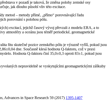
 představa v pozadí je taková, že změna polohy zemské osy
čuje, jak dlouho působí vliv této excitace.
řídy metod – metody přímé, „přímo“ porovnávající řadu
ejich porovnání s polohou pólu.
kých) excitací, jejichž časový vývoj převzali z modelu ERA, a to
livy atmosféry a oceánu jsou téměř periodické, geomagnetické
alita fitu skutečné pozice zemského pólu je výrazně vyšší, pokud jsou
,86±0,04 dne. Současně klesá hodnota Q-faktoru, což v praxi
myslelo. Hodnota Q-faktoru činí 35,0±0,3 oproti 83±1, pokud jsou
n vyvolaných nepravidelně se vyskytujícími geomagnetickými záškuby
ns
, Advances in Space Research 59 (2017)
1395-1407