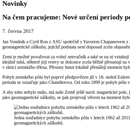
Novinky
Na čem pracujeme: Nové určení periody 
7. června 2017
Jan Vondrák a Cyril Ron z ASU společně s Yavorem Chapanovem z Bulh
geomagnetické záškuby, jejichž podstata není doposud zcela objasněna.
Zemi je možné považovat za volný setrvačník a také se na ni vztahují
ideálně tuhá, některé její vrstvy se dokonce zcela běžně přesunují na 
v rámci zemského tělesa. Přesuny hmot lokálně přenášejí moment hyb
Pohyb zemského pólu byl poprvé předpovězen již v 18. století Eulere
perioda se označuje jako Chandlerova. Od roku 1899 je pohyb pólu ve
A aby toho nebylo málo, má naše Země ještě navíc magnetické pole, je
jako geomagnetické záškuby, se pak projevují vlivem na moment hybn
Jedna souřadnice pohybu zemského pólu v letech 1962 až 2011 
geomagnetických záškubů.