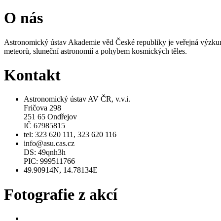
O nás
Astronomický ústav Akademie věd České republiky je veřejná výzkumn
meteorů, sluneční astronomií a pohybem kosmických těles.
Kontakt
Astronomický ústav AV ČR, v.v.i.
Fričova 298
251 65 Ondřejov
IČ 67985815
tel: 323 620 111, 323 620 116
info@asu.cas.cz
DS: 49qnh3h
PIC: 999511766
49.90914N, 14.78134E
Fotografie z akcí