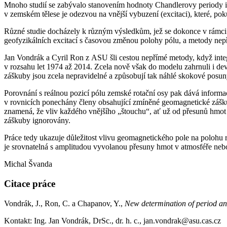
Mnoho studií se zabývalo stanovením hodnoty Chandlerovy periody i j
v zemském tělese je odezvou na vnější vybuzení (excitaci), které, pok
Různé studie docházely k různým výsledkům, jež se dokonce v rámci c
geofyzikálních excitací s časovou změnou polohy pólu, a metody nepřím
Jan Vondrák a Cyril Ron z ASU šli cestou nepřímé metody, když integr
v rozsahu let 1974 až 2014. Zcela nově však do modelu zahrnuli i d
záškuby jsou zcela nepravidelné a způsobují tak náhlé skokové posuny
Porovnání s reálnou pozicí pólu zemské rotační osy pak dává informac
v rovnicích ponechány členy obsahující zmíněné geomagnetické zášk
znamená, že vliv každého vnějšího „štouchu“, ať už od přesunů hmot 
záškuby ignorovány.
Práce tedy ukazuje důležitost vlivu geomagnetického pole na polohu
je srovnatelná s amplitudou vyvolanou přesuny hmot v atmosféře nebo
Michal Švanda
Citace práce
Vondrák, J., Ron, C. a Chapanov, Y.,
New determination of period and
Kontakt: Ing. Jan Vondrák, DrSc., dr. h. c., jan.vondrak@asu.cas.cz