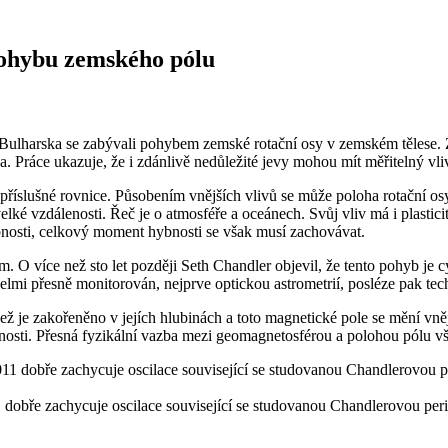
pohybu zemského pólu
arska se zabývali pohybem zemské rotační osy v zemském tělese. Zjis
 Práce ukazuje, že i zdánlivě nedůležité jevy mohou mít měřitelný vliv
 příslušné rovnice. Působením vnějších vlivů se může poloha rotační os
velké vzdálenosti. Řeč je o atmosféře a oceánech. Svůj vliv má i plasti
nosti, celkový moment hybnosti se však musí zachovávat.
m. O více než sto let později Seth Chandler objevil, že tento pohyb j
lmi přesně monitorován, nejprve optickou astrometrií, posléze pak te
ž je zakořeněno v jejích hlubinách a toto magnetické pole se mění vně
osti. Přesná fyzikální vazba mezi geomagnetosférou a polohou pólu vš
dobře zachycuje oscilace související se studovanou Chandlerovou per