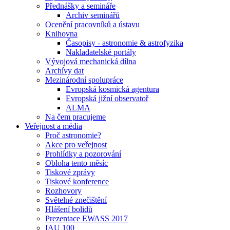
Přednášky a semináře
Archiv seminářů
Ocenění pracovníků a ústavu
Knihovna
Časopisy - astronomie & astrofyzika
Nakladatelské portály
Vývojová mechanická dílna
Archívy dat
Mezinárodní spolupráce
Evropská kosmická agentura
Evropská jižní observatoř
ALMA
Na čem pracujeme
Veřejnost a média
Proč astronomie?
Akce pro veřejnost
Prohlídky a pozorování
Obloha tento měsíc
Tiskové zprávy
Tiskové konference
Rozhovory
Světelné znečištění
Hlášení bolidů
Prezentace EWASS 2017
IAU 100