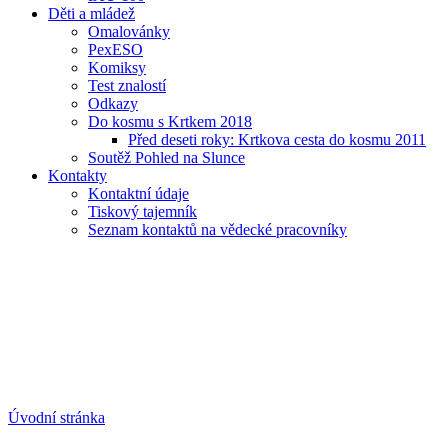
Děti a mládež
Omalovánky
PexESO
Komiksy
Test znalostí
Odkazy
Do kosmu s Krtkem 2018
Před deseti roky: Krtkova cesta do kosmu 2011
Soutěž Pohled na Slunce
Kontakty
Kontaktní údaje
Tiskový tajemník
Seznam kontaktů na vědecké pracovníky
Úvodní stránka