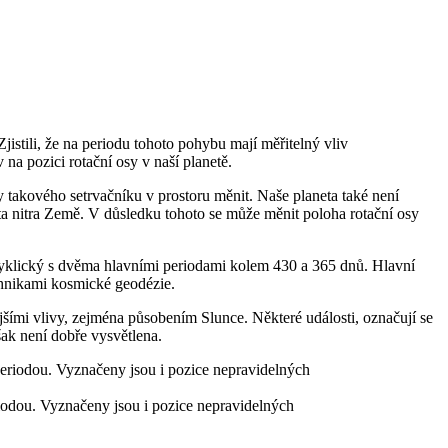
tili, že na periodu tohoto pohybu mají měřitelný vliv
 na pozici rotační osy v naší planetě.
y takového setrvačníku v prostoru měnit. Naše planeta také není
cita nitra Země. V důsledku tohoto se může měnit poloha rotační osy
e cyklický s dvěma hlavními periodami kolem 430 a 365 dnů. Hlavní
chnikami kosmické geodézie.
jšími vlivy, zejména působením Slunce. Některé události, označují se
ak není dobře vysvětlena.
iodou. Vyznačeny jsou i pozice nepravidelných