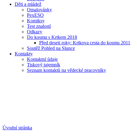
Děti a mládež
Omalovánky
PexESO
Komiksy
Test znalostí
Odkazy
Do kosmu s Krtkem 2018
Před deseti roky: Krtkova cesta do kosmu 2011
Soutěž Pohled na Slunce
Kontakty
Kontaktní údaje
Tiskový tajemník
Seznam kontaktů na vědecké pracovníky
Úvodní stránka