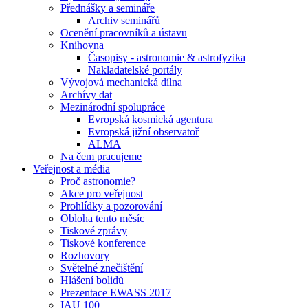
Přednášky a semináře
Archiv seminářů
Ocenění pracovníků a ústavu
Knihovna
Časopisy - astronomie & astrofyzika
Nakladatelské portály
Vývojová mechanická dílna
Archívy dat
Mezinárodní spolupráce
Evropská kosmická agentura
Evropská jižní observatoř
ALMA
Na čem pracujeme
Veřejnost a média
Proč astronomie?
Akce pro veřejnost
Prohlídky a pozorování
Obloha tento měsíc
Tiskové zprávy
Tiskové konference
Rozhovory
Světelné znečištění
Hlášení bolidů
Prezentace EWASS 2017
IAU 100