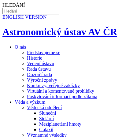
HLEDÁNÍ
EN
GLISH VERSION
Astronomický ústav AV ČR
O nás
Představujeme se
Historie
Vedení ústavu
Rada ústavu
Dozorčí rada
Výroční zprávy
Konkurzy, veřejné zakázky
Virtuální a komentované prohlídky
Poskytování informací podle zákona
Věda a výzkum
Vědecká oddělení
Sluneční
Stelární
Meziplanetární hmoty
Galaxií
Významné výsledky