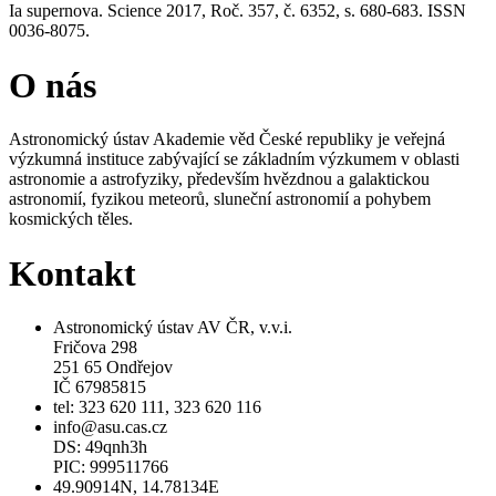
Ia supernova. Science 2017, Roč. 357, č. 6352, s. 680-683. ISSN
0036-8075.
O nás
Astronomický ústav Akademie věd České republiky je veřejná
výzkumná instituce zabývající se základním výzkumem v oblasti
astronomie a astrofyziky, především hvězdnou a galaktickou
astronomií, fyzikou meteorů, sluneční astronomií a pohybem
kosmických těles.
Kontakt
Astronomický ústav AV ČR, v.v.i.
Fričova 298
251 65 Ondřejov
IČ 67985815
tel: 323 620 111, 323 620 116
info@asu.cas.cz
DS: 49qnh3h
PIC: 999511766
49.90914N, 14.78134E