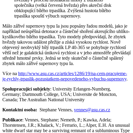
společníka (velká červená hvězda) přes akreční disk
obklopující bílého trpaslíka. Zvýšená hustota bílého
trpaslíka spouští výbuch supernovy.
Málo zářivé supernovy typu Ia jsou popsány řadou modelů, jako je
například neúspěšná detonace a částečné shoření akreujícího uhlíko-
kyslíkového bílého trpaslíka. Tyto modely předpovídají, že zbytek
hvězdy takovou událost přežije a získá vysokou rychlost. Nově
objevený neobvyklý bílý trpaslík LP 40-365 se pohybuje rychlostí
větší než je galaktická úniková rychlost a v jeho atmosféře převládají
středně hmotné prvky. Jedná se tedy skutečně o částečně spálený
zbytek málo zářivé supernovy typu Ia.
Více na
http://www.asu.cas.cz/articles/1286/19/na-cem-pracujeme-
je-rychly-trpaslik-pozustatkem-nepovedeneho-vybuchu-supernovy
.
Spolupracující subjekty
: University Erlangen-Nurnberg,
Germany; Dartmouth College, USA; Universite de Moncton,
Canada; The Australian National University
Kontaktní osoba:
Stephane Vennes,
vennes@asu.cas.cz
Publikace
: Vennes, Stephane; Nemeth, P.; Kawka, Adela;
Thorstensen, J.R.; Khalack, V.; Ferrario, L.; Alper, E.H. An unusual
white dwarf star may be a surviving remnant of a subluminous Type