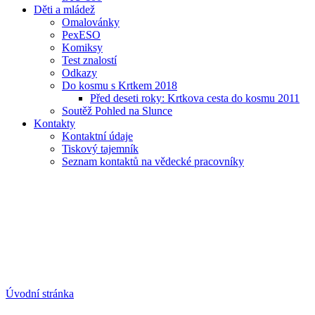
Děti a mládež
Omalovánky
PexESO
Komiksy
Test znalostí
Odkazy
Do kosmu s Krtkem 2018
Před deseti roky: Krtkova cesta do kosmu 2011
Soutěž Pohled na Slunce
Kontakty
Kontaktní údaje
Tiskový tajemník
Seznam kontaktů na vědecké pracovníky
Úvodní stránka