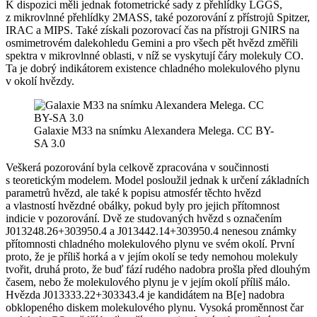
K dispozici měli jednak fotometrické sady z přehlídky LGGS,
z mikrovlnné přehlídky 2MASS, také pozorování z přístrojů Spitzer,
IRAC a MIPS. Také získali pozorovací čas na přístroji GNIRS na
osmimetrovém dalekohledu Gemini a pro všech pět hvězd změřili
spektra v mikrovlnné oblasti, v níž se vyskytují čáry molekuly CO.
Ta je dobrý indikátorem existence chladného molekulového plynu
v okolí hvězdy.
Galaxie M33 na snímku Alexandera Melega. CC BY-
SA 3.0
Veškerá pozorování byla celkově zpracována v součinnosti
s teoretickým modelem. Model posloužil jednak k určení základních
parametrů hvězd, ale také k popisu atmosfér těchto hvězd
a vlastností hvězdné obálky, pokud byly pro jejich přítomnost
indicie v pozorování. Dvě ze studovaných hvězd s označením
J013248.26+303950.4 a J013442.14+303950.4 nenesou známky
přítomnosti chladného molekulového plynu ve svém okolí. První
proto, že je příliš horká a v jejím okolí se tedy nemohou molekuly
tvořit, druhá proto, že buď fází rudého nadobra prošla před dlouhým
časem, nebo že molekulového plynu je v jejím okolí příliš málo.
Hvězda J013333.22+303343.4 je kandidátem na B[e] nadobra
obklopeného diskem molekulového plynu. Vysoká proměnnost čar