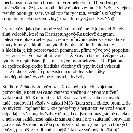
mechanismu zářením hnaného hvězdného větru. Důvodem je
především to, že jevy probíhající v obálce vyvinuté hvězdy a v jejím
těsném okolí (pulsace, velká rotační rychlost, setkání s blízkými
souputníky nebo rázové vlny) ztrátu hmoty výrazně zvětšují.
Typy hvězd jako jsou modré svítivé proměnné, B[e] nadobři nebo
žlutí veleobři, které na Hertzsprungově-Russelově diagramu
nalezneme blízko sebe, jsou zřejmě přímými důsledky epizodické
ztráty hmoty. Jakkoli jsou tyto třídy objektů dobře ukotveny
z hlediska jejich pozorovacích parametrů, přímé vývojové propojení
k větvi červených nadobrů je nejasné. Zrovna tak není zřejmé, zda
tyto typy nepředstavují jakousi vývojovou sekvenci. Buď jak buď,
ze spektroskopického hlediska všechny tři typy hvězd vykazují
jasné indicie svědčící pro existenci okolohvězdné látky,
pravděpodobně vyvržené z povrchu hvězdy.
Studium těchto typů hvězd v naší Galaxii a jejich vzájemné
porovnání je bohužel často zatíženo značnou chybou v určení
vzdálenosti. M. Kourniotis a M. Kraus z ASU z tohoto důvodu
raději studovali hvězdy v galaxii M33 (která se na obloze promítá do
souhvězdí Trojúhelníku), kde problémy s nejistotou ve vzdálenosti
odpadají – všechny hvězdy v této galaxii jsou od nás „stejně daleko“
a nejistota vzdálenosti galaxie samotné není pro vzájemné porovnání
podstatná. Astronomové si pro bližší studium vybrali pětici horkých
hvězd, pro něž získali podrobnější údaje ze světových přístrojů.