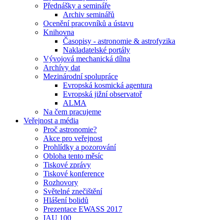
Přednášky a semináře
Archiv seminářů
Ocenění pracovníků a ústavu
Knihovna
Časopisy - astronomie & astrofyzika
Nakladatelské portály
Vývojová mechanická dílna
Archívy dat
Mezinárodní spolupráce
Evropská kosmická agentura
Evropská jižní observatoř
ALMA
Na čem pracujeme
Veřejnost a média
Proč astronomie?
Akce pro veřejnost
Prohlídky a pozorování
Obloha tento měsíc
Tiskové zprávy
Tiskové konference
Rozhovory
Světelné znečištění
Hlášení bolidů
Prezentace EWASS 2017
IAU 100