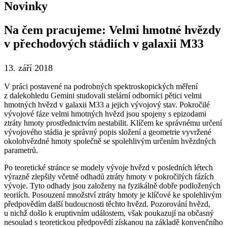
Novinky
Na čem pracujeme: Velmi hmotné hvězdy
v přechodových stádiích v galaxii M33
13. září 2018
V práci postavené na podrobných spektroskopických měření
z dalekohledu Gemini studovali stelární odborníci pětici velmi
hmotných hvězd v galaxii M33 a jejich vývojový stav. Pokročilé
vývojové fáze velmi hmotných hvězd jsou spojeny s epizodami
ztráty hmoty prostřednictvím nestabilit. Klíčem ke správnému určení
vývojového stádia je správný popis složení a geometrie vyvržené
okolohvězdné hmoty společně se spolehlivým určením hvězdných
parametrů.
Po teoretické stránce se modely vývoje hvězd v posledních létech
výrazně zlepšily včetně odhadů ztráty hmoty v pokročilých fázích
vývoje. Tyto odhady jsou založeny na fyzikálně dobře podložených
teoriích. Posouzení množství ztráty hmoty je klíčové ke spolehlivým
předpovědím další budoucnosti těchto hvězd. Pozorování hvězd,
u nichž došlo k eruptivním událostem, však poukazují na občasný
nesoulad s teoretickou předpovědí získanou na základě konvenčního