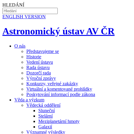
HLEDÁNÍ
EN
GLISH VERSION
Astronomický ústav AV ČR
O nás
Představujeme se
Historie
Vedení ústavu
Rada ústavu
Dozorčí rada
Výroční zprávy
Konkurzy, veřejné zakázky
Virtuální a komentované prohlídky
Poskytování informací podle zákona
Věda a výzkum
Vědecká oddělení
Sluneční
Stelární
Meziplanetární hmoty
Galaxií
Významné výsledky