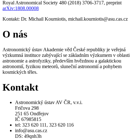
Royal Astronomical Society 480 (2018) 3706-3717, preprint
arXiv:1808.00008
Kontakt: Dr. Michail Kourniotis, michail.kourniotis@asu.cas.cz
O nás
Astronomický ústav Akademie věd České republiky je veřejná
výzkumná instituce zabývající se základním výzkumem v oblasti
astronomie a astrofyziky, především hvězdnou a galaktickou
astronomií, fyzikou meteorů, sluneční astronomií a pohybem
kosmických těles.
Kontakt
Astronomický ústav AV ČR, v.v.i.
Fričova 298
251 65 Ondřejov
IČ 67985815
tel: 323 620 111, 323 620 116
info@asu.cas.cz
DS: 49qnh3h