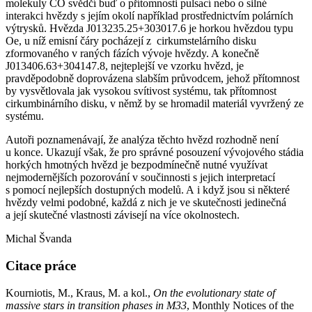
molekuly CO svědčí buď o přítomnosti pulsací nebo o silné
interakci hvězdy s jejím okolí například prostřednictvím polárních
výtrysků. Hvězda J013235.25+303017.6 je horkou hvězdou typu
Oe, u níž emisní čáry pocházejí z cirkumstelárního disku
zformovaného v raných fázích vývoje hvězdy. A konečně
J013406.63+304147.8, nejteplejší ve vzorku hvězd, je
pravděpodobně doprovázena slabším průvodcem, jehož přítomnost
by vysvětlovala jak vysokou svítivost systému, tak přítomnost
cirkumbinárního disku, v němž by se hromadil materiál vyvržený ze
systému.
Autoři poznamenávají, že analýza těchto hvězd rozhodně není
u konce. Ukazují však, že pro správné posouzení vývojového stádia
horkých hmotných hvězd je bezpodmínečně nutné využívat
nejmodernějších pozorování v součinnosti s jejich interpretací
s pomocí nejlepších dostupných modelů. A i když jsou si některé
hvězdy velmi podobné, každá z nich je ve skutečnosti jedinečná
a její skutečné vlastnosti závisejí na více okolnostech.
Michal Švanda
Citace práce
Kourniotis, M., Kraus, M. a kol.,
On the evolutionary state of
massive stars in transition phases in M33
, Monthly Notices of the