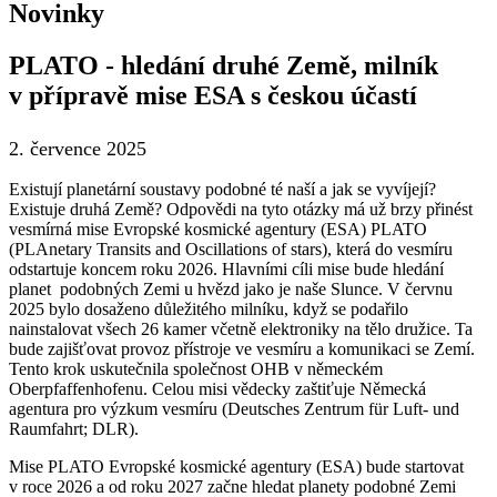
Novinky
PLATO - hledání druhé Země, milník
v přípravě mise ESA s českou účastí
2. července 2025
Existují planetární soustavy podobné té naší a jak se vyvíjejí?
Existuje druhá Země? Odpovědi na tyto otázky má už brzy přinést
vesmírná mise Evropské kosmické agentury (ESA) PLATO
(PLAnetary Transits and Oscillations of stars), která do vesmíru
odstartuje koncem roku 2026. Hlavními cíli mise bude hledání
planet podobných Zemi u hvězd jako je naše Slunce. V červnu
2025 bylo dosaženo důležitého milníku, když se podařilo
nainstalovat všech 26 kamer včetně elektroniky na tělo družice. Ta
bude zajišťovat provoz přístroje ve vesmíru a komunikaci se Zemí.
Tento krok uskutečnila společnost OHB v německém
Oberpfaffenhofenu. Celou misi vědecky zaštiťuje Německá
agentura pro výzkum vesmíru (Deutsches Zentrum für Luft- und
Raumfahrt; DLR).
Mise PLATO Evropské kosmické agentury (ESA) bude startovat
v roce 2026 a od roku 2027 začne hledat planety podobné Zemi