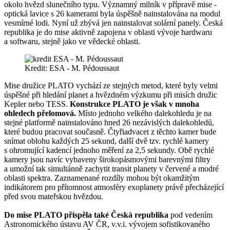
okolo hvězd slunečního typu. Významný milník v přípravě mise -
optická lavice s 26 kamerami byla úspěšně nainstalována na modul
vesmírné lodi. Nyní už zbývá jen nainstalovat solární panely. Česká
republika je do mise aktivně zapojena v oblasti vývoje hardwaru
a softwaru, stejně jako ve vědecké oblasti.
Kredit: ESA - M. Pédoussaut
Mise družice PLATO vychází ze stejných metod, které byly velmi
úspěšné při hledání planet a hvězdném výzkumu při misích družic
Kepler nebo TESS.
Konstrukce PLATO je však v mnoha
ohledech přelomová.
Místo jednoho velkého dalekohledu je na
stejné platformě nainstalováno hned 26 nezávislých dalekohledů,
které budou pracovat současně. Čtyřiadvacet z těchto kamer bude
snímat oblohu každých 25 sekund, další dvě tzv. rychlé kamery
s ohromující kadencí jednoho měření za 2,5 sekundy. Obě rychlé
kamery jsou navíc vybaveny širokopásmovými barevnými filtry
a umožní tak simultánně zachytit transit planety v červené a modré
oblasti spektra. Zaznamenané rozdíly mohou být okamžitým
indikátorem pro přítomnost atmosféry exoplanety právě přecházející
před svou mateřskou hvězdou.
Do mise PLATO přispěla také Česká republika
pod vedením
Astronomického ústavu AV ČR, v.v.i. vývojem sofistikovaného