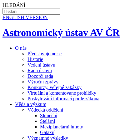
HLEDÁNÍ
EN
GLISH VERSION
Astronomický ústav AV ČR
O nás
Představujeme se
Historie
Vedení ústavu
Rada ústavu
Dozorčí rada
Výroční zprávy
Konkurzy, veřejné zakázky
Virtuální a komentované prohlídky
Poskytování informací podle zákona
Věda a výzkum
Vědecká oddělení
Sluneční
Stelární
Meziplanetární hmoty
Galaxií
Významné výsledky