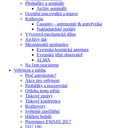
Přednášky a semináře
Archiv seminářů
Ocenění pracovníků a ústavu
Knihovna
Časopisy - astronomie & astrofyzika
Nakladatelské portály
Vývojová mechanická dílna
Archívy dat
Mezinárodní spolupráce
Evropská kosmická agentura
Evropská jižní observatoř
ALMA
Na čem pracujeme
Veřejnost a média
Proč astronomie?
Akce pro veřejnost
Prohlídky a pozorování
Obloha tento měsíc
Tiskové zprávy
Tiskové konference
Rozhovory
Světelné znečištění
Hlášení bolidů
Prezentace EWASS 2017
IAU 100