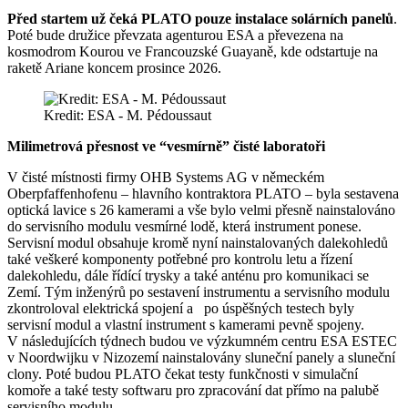
Před startem už čeká PLATO pouze instalace solárních panelů
.
Poté bude družice převzata agenturou ESA a převezena na
kosmodrom Kourou ve Francouzské Guayaně, kde odstartuje na
raketě Ariane koncem prosince 2026.
Kredit: ESA - M. Pédoussaut
Milimetrová přesnost ve “vesmírně” čisté laboratoři
V čisté místnosti firmy OHB Systems AG v německém
Oberpfaffenhofenu – hlavního kontraktora PLATO – byla sestavena
optická lavice s 26 kamerami a vše bylo velmi přesně nainstalováno
do servisního modulu vesmírné lodě, která instrument ponese.
Servisní modul obsahuje kromě nyní nainstalovaných dalekohledů
také veškeré komponenty potřebné pro kontrolu letu a řízení
dalekohledu, dále řídící trysky a také anténu pro komunikaci se
Zemí. Tým inženýrů po sestavení instrumentu a servisního modulu
zkontroloval elektrická spojení a po úspěšných testech byly
servisní modul a vlastní instrument s kamerami pevně spojeny.
V následujících týdnech budou ve výzkumném centru ESA ESTEC
v Noordwijku v Nizozemí nainstalovány sluneční panely a sluneční
clony. Poté budou PLATO čekat testy funkčnosti v simulační
komoře a také testy softwaru pro zpracování dat přímo na palubě
servisního modulu.