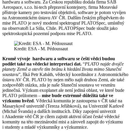
hardwaru a softwaru. Za Českou republiku dodala firma SAB
Aerospace, s.r.o. hi-tech přepravní kontejnery, firma Moravské
přístroje kamery pro testování objektivů, software je potom vyvíjen
na Astronomickém ústavu AV ČR. Dalším českým příspěvkem do
mise PLATO je nový moderní spektrograf PLATOSpec, umístěný
na observatoři La Silla, Chile. PLATOPSpec bude sloužit jako
spektroskopická pozemní podpora mise PLATO.
Kredit: ESA - M. Pédoussaut
Kromě vývoje hardwaru a softwaru se čeští vědci budou
podílet také na vědecké interpretaci dat.
“
PLATO najde dvojče
planety Země a otevře tím bránu k hledání života mimo Sluneční
soustavu
”, říká Petr Kabáth, vědecký koordinátor z Astronomického
ústavu AV ČR. PLATO by nejen mělo najít druhou Zemi, ale také
zodpovědět otázku, zda je naše Sluneční soustava ve vesmíru
jedinečná. Výzkum exoplanet ale není jediná oblast, ve které bude
PLATO průlomem –
mise bude extrémně důležitá také ve
výzkumu hvězd
. Vědecká komunita je zastoupena v ČR také na
Masarykově univerzitě (Tereza Jeřábková), na Univerzitě Karlově
(Michal Švanda) a dalších institucích. Díky zapojení univerzit
i Akademie věd ČR je cílem zajistit aktivní účast české vědecké
komunity na této mezinárodní misi a zároveň zapojit do výzkumu
i studenty a mladé výzkumníky a výzkumnice.