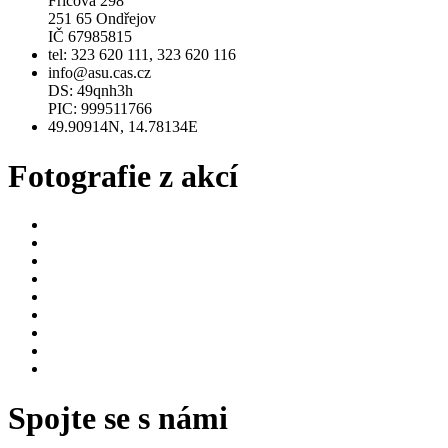
Fričova 298
251 65 Ondřejov
IČ 67985815
tel: 323 620 111, 323 620 116
info@asu.cas.cz
DS: 49qnh3h
PIC: 999511766
49.90914N, 14.78134E
Fotografie z akcí
Spojte se s námi