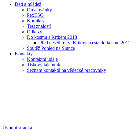
Děti a mládež
Omalovánky
PexESO
Komiksy
Test znalostí
Odkazy
Do kosmu s Krtkem 2018
Před deseti roky: Krtkova cesta do kosmu 2011
Soutěž Pohled na Slunce
Kontakty
Kontaktní údaje
Tiskový tajemník
Seznam kontaktů na vědecké pracovníky
Úvodní stránka