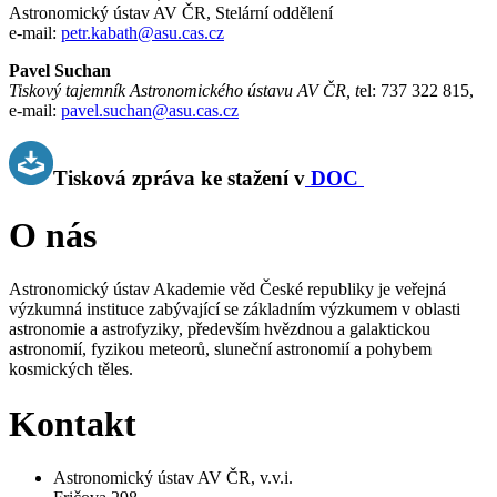
Astronomický ústav AV ČR, Stelární oddělení
e-mail:
petr.kabath@asu.cas.cz
Pavel Suchan
Tiskový tajemník Astronomického ústavu AV ČR, t
el: 737 322 815,
e-mail:
pavel.suchan@asu.cas.cz
Tisková zpráva ke stažení v
DOC
O nás
Astronomický ústav Akademie věd České republiky je veřejná
výzkumná instituce zabývající se základním výzkumem v oblasti
astronomie a astrofyziky, především hvězdnou a galaktickou
astronomií, fyzikou meteorů, sluneční astronomií a pohybem
kosmických těles.
Kontakt
Astronomický ústav AV ČR, v.v.i.