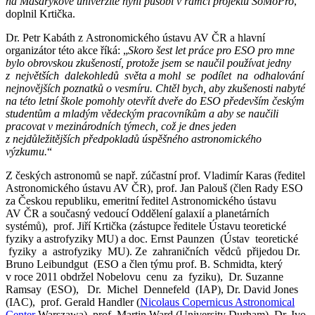
na Masarykově univerzitě nyní působí v rámci projektu SoMoPro
,“
doplnil Krtička.
Dr. Petr Kabáth z Astronomického ústavu AV ČR a hlavní
organizátor této akce říká: „
Skoro šest let práce pro ESO pro mne
bylo obrovskou zkušeností, protože jsem se naučil používat jedny
z největších dalekohledů světa a mohl se podílet na odhalování
nejnovějších poznatků o vesmíru. Chtěl bych, aby zkušenosti nabyté
na této letní škole pomohly otevřít dveře do ESO především českým
studentům a mladým vědeckým pracovníkům a aby se naučili
pracovat v mezinárodních týmech, což je dnes jeden
z nejdůležitějších předpokladů úspěšného astronomického
výzkumu.
“
Z českých astronomů se např. zúčastní prof. Vladimír Karas (ředitel
Astronomického ústavu AV ČR), prof. Jan Palouš (člen Rady ESO
za Českou republiku, emeritní ředitel Astronomického ústavu
AV ČR a současný vedoucí Oddělení galaxií a planetárních
systémů), prof. Jiří Krtička (zástupce ředitele Ústavu teoretické
fyziky a astrofyziky MU) a doc. Ernst Paunzen (Ústav teoretické
fyziky a astrofyziky MU). Ze zahraničních vědců přijedou Dr.
Bruno Leibundgut (ESO a člen týmu prof. B. Schmidta, který
v roce 2011 obdržel Nobelovu cenu za fyziku), Dr. Suzanne
Ramsay (ESO), Dr. Michel Dennefeld (IAP), Dr. David Jones
(IAC), prof. Gerald Handler (
Nicolaus Copernicus Astronomical
Center
Warszawa), prof. Martin Ward (University Durham), Dr. Ivo