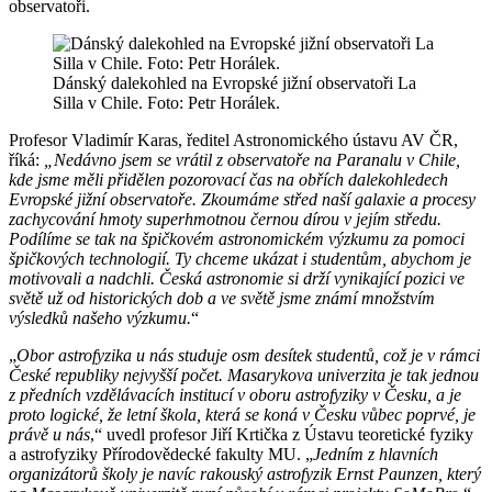
observatoři.
Dánský dalekohled na Evropské jižní observatoři La
Silla v Chile. Foto: Petr Horálek.
Profesor Vladimír Karas, ředitel Astronomického ústavu AV ČR,
říká:
„Nedávno jsem se vrátil z observatoře na Paranalu v Chile,
kde jsme měli přidělen pozorovací čas na obřích dalekohledech
Evropské jižní observatoře. Zkoumáme střed naší galaxie a procesy
zachycování hmoty superhmotnou černou dírou v jejím středu.
Podílíme se tak na špičkovém astronomickém výzkumu za pomoci
špičkových technologií. Ty chceme ukázat i studentům, abychom je
motivovali a nadchli. Česká astronomie si drží vynikající pozici ve
světě už od historických dob a ve světě jsme známí množstvím
výsledků našeho výzkumu.
“
„
Obor astrofyzika u nás studuje osm desítek studentů, což je v rámci
České republiky nejvyšší počet. Masarykova univerzita je tak jednou
z předních vzdělávacích institucí v oboru astrofyziky v Česku, a je
proto logické, že letní škola, která se koná v Česku vůbec poprvé, je
právě u nás
,“ uvedl profesor Jiří Krtička z Ústavu teoretické fyziky
a astrofyziky Přírodovědecké fakulty MU. „
Jedním z hlavních
organizátorů školy je navíc rakouský astrofyzik Ernst Paunzen, který