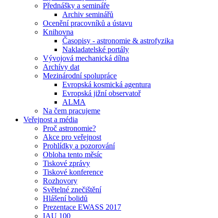
Přednášky a semináře
Archiv seminářů
Ocenění pracovníků a ústavu
Knihovna
Časopisy - astronomie & astrofyzika
Nakladatelské portály
Vývojová mechanická dílna
Archívy dat
Mezinárodní spolupráce
Evropská kosmická agentura
Evropská jižní observatoř
ALMA
Na čem pracujeme
Veřejnost a média
Proč astronomie?
Akce pro veřejnost
Prohlídky a pozorování
Obloha tento měsíc
Tiskové zprávy
Tiskové konference
Rozhovory
Světelné znečištění
Hlášení bolidů
Prezentace EWASS 2017
IAU 100