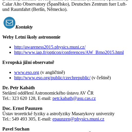
Calar Alto Observatory (Španělsko), Deutsches Zentrum fuer Luft-
und Raumfahrt (Berlín, Německo).
Kontakty
Weby Letní školy astronomie
http://awareness2015.physics.muni.cz/
http://www.iap.fr/opticon/conferences/AW_Brno2015.html
Evropská jižní observatoř
www.eso.org
(v angličtině)
http://www.eso.org/public/czechrepublic/
(v češtině)
Dr. Petr Kabáth
Stelární oddělení Astronomického ústavu AV ČR
Tel.: 323 620 128, E-mail:
petr.kabath@asu.cas.cz
Doc. Ernst Paunzen
Ústav teoretické fyziky a astrofyziky Masarykovy univerzity
Tel.: 549 493 305, E-mail:
epaunzen@physics.muni.cz
Pavel Suchan