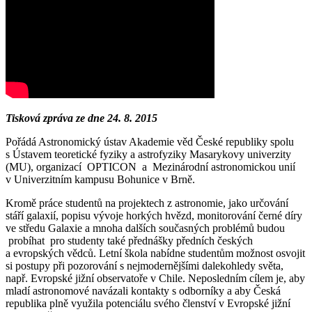
Tisková zpráva ze dne 24. 8. 2015
Pořádá Astronomický ústav Akademie věd České republiky spolu
s Ústavem teoretické fyziky a astrofyziky Masarykovy univerzity
(MU), organizací OPTICON a Mezinárodní astronomickou unií
v Univerzitním kampusu Bohunice v Brně.
Kromě práce studentů na projektech z astronomie, jako určování
stáří galaxií, popisu vývoje horkých hvězd, monitorování černé díry
ve středu Galaxie a mnoha dalších současných problémů budou
probíhat pro studenty také přednášky předních českých
a evropských vědců. Letní škola nabídne studentům možnost osvojit
si postupy při pozorování s nejmodernějšími dalekohledy světa,
např. Evropské jižní observatoře v Chile. Neposledním cílem je, aby
mladí astronomové navázali kontakty s odborníky a aby Česká
republika plně využila potenciálu svého členství v Evropské jižní