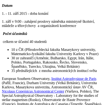
Datum
1. - 11. září 2015 - doba konání
1. září v 9:00 - zahájení proslovy náměstka ministryně školství,
mládeže a tělovýchovy a organizátorů konference
Počet účastníků
celkem se účastní 40 studentů
10 z ČR (Přírodovědecká fakulta Masarykovy univerzity,
Matematicko-fyzikální fakulta Univerzity Karlovy v Praze)
30 ze zahraničí (Arménie, Bulharsko, Egypt, Irán, Itálie,
Polsko, Portugalsko, Rakousko, Řecko, Slovensko,
Španělsko, Turecko, Ukrajina, Velká Británie)
35 přednášejících z mnoha astronomických institucí světa
European Southern Observatory,
Institut Astrophysique de Paris
(Paříž, Francie), Durham University (Velká Británie), Univerzita
Karlova, Masarykova univerzita, Astronomický ústav AV ČR,
Nicolaus Copernicus Astronomical Center
(Varšava, Polsko), The
Special Astrophysical Observatory - Laboratory for the studies of
stellar magnetism (Rusko), Observatorie de Haute Provence
(Francie), Instituto de Astrofisica de Canarias (Tenerife, Španělsko),