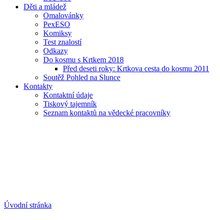
Děti a mládež
Omalovánky
PexESO
Komiksy
Test znalostí
Odkazy
Do kosmu s Krtkem 2018
Před deseti roky: Krtkova cesta do kosmu 2011
Soutěž Pohled na Slunce
Kontakty
Kontaktní údaje
Tiskový tajemník
Seznam kontaktů na vědecké pracovníky
Úvodní stránka