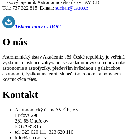
Tiskový tajemník Astronomického ústavu AV ČR
Tel.: 737 322 815, E-mail:
suchan@astro.cz
Tisková zpráva v DOC
O nás
Astronomický ústav Akademie věd České republiky je veřejná
výzkumná instituce zabývající se základním výzkumem v oblasti
astronomie a astrofyziky, především hvězdnou a galaktickou
astronomií, fyzikou meteorů, sluneční astronomií a pohybem
kosmických těles.
Kontakt
Astronomický ústav AV ČR, v.v.i.
Fričova 298
251 65 Ondřejov
IČ 67985815
tel: 323 620 111, 323 620 116
info@asu.cas.cz