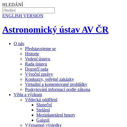
HLEDÁNÍ
EN
GLISH VERSION
Astronomický ústav AV ČR
O nás
Představujeme se
Historie
Vedení ústavu
Rada ústavu
Dozorčí rada
Výroční zprávy
Konkurzy, veřejné zakázky
Virtuální a komentované prohlídky
Poskytování informací podle zákona
Věda a výzkum
Vědecká oddělení
Sluneční
Stelární
Meziplanetární hmoty
Galaxií
Významné výsledky