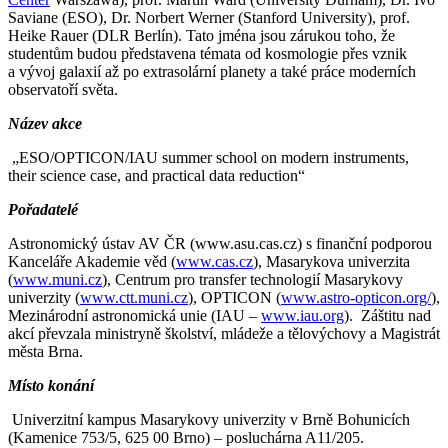
Saviane (ESO), Dr. Norbert Werner (Stanford University), prof.
Heike Rauer (DLR Berlín). Tato jména jsou zárukou toho, že
studentům budou představena témata od kosmologie přes vznik
a vývoj galaxií až po extrasolární planety a také práce moderních
observatoří světa.
Název akce
„ESO/OPTICON/IAU summer school on modern instruments,
their science case, and practical data reduction“
Pořadatelé
Astronomický ústav AV ČR (
www.asu.cas.cz
) s finanční podporou
Kanceláře Akademie věd (
www.cas.cz
), Masarykova univerzita
(
www.muni.cz
), Centrum pro transfer technologií Masarykovy
univerzity (
www.ctt.muni.cz
), OPTICON (
www.astro-opticon.org/
),
Mezinárodní astronomická unie (IAU –
www.iau.org
). Záštitu nad
akcí převzala ministryně školství, mládeže a tělovýchovy a Magistrát
města Brna.
Místo konání
Univerzitní kampus Masarykovy univerzity v Brně Bohunicích
(Kamenice 753/5, 625 00 Brno) – posluchárna A11/205.