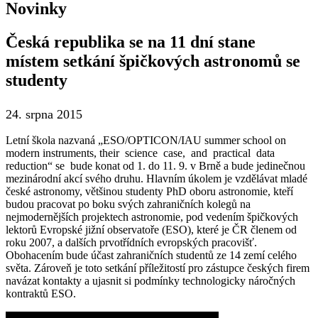
Novinky
Česká republika se na 11 dní stane
místem setkání špičkových astronomů se
studenty
24. srpna 2015
Letní škola nazvaná „ESO/OPTICON/IAU summer school on
modern instruments, their science case, and practical data
reduction“ se bude konat od 1. do 11. 9. v Brně a bude jedinečnou
mezinárodní akcí svého druhu. Hlavním úkolem je vzdělávat mladé
české astronomy, většinou studenty PhD oboru astronomie, kteří
budou pracovat po boku svých zahraničních kolegů na
nejmodernějších projektech astronomie, pod vedením špičkových
lektorů Evropské jižní observatoře (ESO), které je ČR členem od
roku 2007, a dalších prvotřídních evropských pracovišť.
Obohacením bude účast zahraničních studentů ze 14 zemí celého
světa. Zároveň je toto setkání příležitostí pro zástupce českých firem
navázat kontakty a ujasnit si podmínky technologicky náročných
kontraktů ESO.